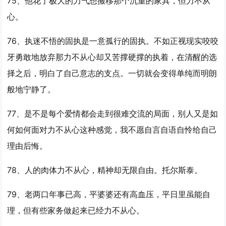
75、他花了极大的力气想搬移那个沉重的家具，但
力不从
心
。
76、执迷不悟的固执是一意孤行的固执。不如正视现实咬咬
牙勇敢地放弃那
力不从心
却又苦撑硬撑的执着，在清醒的选
择之后，明白了自己意志的支点。一切就会变得单纯而明朗
般地宁静了。
77、是不是每个爱情都会走到很难交流的局面，别人又是如
何如何面对
力不从心
这种感觉，我不愿自言自语自怜给自己
理由后悔。
78、人的肉体
力不从心
，精神却无限自由。托尔斯泰。
79、老两口年事已高，平婆婆还有高血压，平日里虽能自
理，但有些家务做起来已经
力不从心
。