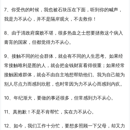
7、你受伤的时候，我也被石块压在下面，听到你的喊声，
我是
力不从心
，并不是隔岸观火，不去救你！
8、由于清政府腐败不堪，很多热血之士想要拯救这个病入
膏肓的国家，但都觉得
力不从心
。
9、接触不同的社会群体，就会有不同的人生思考。如果经
常接触唯利是图的人，就会把金钱财富看得很重；如果经常
接触困难群体，就会不由自主地想帮助他们。我为自己能为
别人尽点力而感到欣慰，也时常因为
力不从心
而感到内疚。
10、年纪渐大，要做的事还很多，但常感到
力不从心
。
11、真抱歉！不是不肯帮忙，实在
力不从心
。
12、如今，我们工作十分忙，要想多照顾一下父母，却又
力