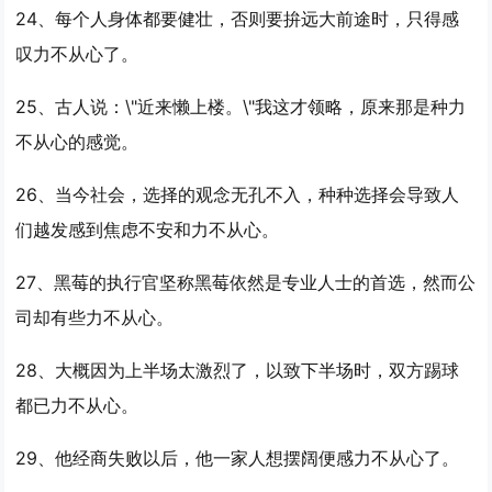
24、每个人身体都要健壮，否则要拚远大前途时，只得感
叹
力不从心
了。
25、古人说：\"近来懒上楼。\"我这才领略，原来那是种
力
不从心
的感觉。
26、当今社会，选择的观念无孔不入，种种选择会导致人
们越发感到焦虑不安和
力不从心
。
27、黑莓的执行官坚称黑莓依然是专业人士的首选，然而公
司却有些
力不从心
。
28、大概因为上半场太激烈了，以致下半场时，双方踢球
都已
力不从心
。
29、他经商失败以后，他一家人想摆阔便感
力不从心
了。