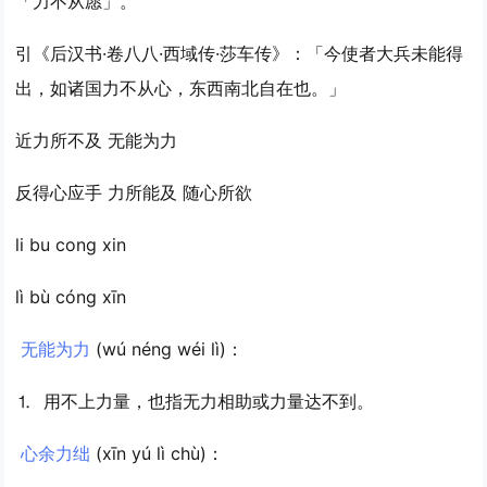
「力不从愿」。
引
《后汉书·卷八八·西域传·莎车传》：「今使者大兵未能得
出，如诸国力不从心，东西南北自在也。」
近
力所不及 无能为力
反
得心应手 力所能及 随心所欲
li bu cong xin
lì bù cóng xīn
无能为力
(wú néng wéi lì)：
⒈ 用不上力量，也指无力相助或力量达不到。
心余力绌
(xīn yú lì chù)：