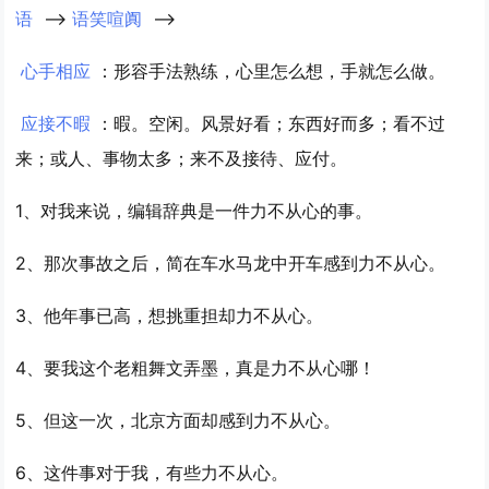
语
-->
语笑喧阗
-->
心手相应
：形容手法熟练，心里怎么想，手就怎么做。
应接不暇
：暇。空闲。风景好看；东西好而多；看不过
来；或人、事物太多；来不及接待、应付。
1、对我来说，编辑辞典是一件
力不从心
的事。
2、那次事故之后，简在车水马龙中开车感到
力不从心
。
3、他年事已高，想挑重担却
力不从心
。
4、要我这个老粗舞文弄墨，真是
力不从心
哪！
5、但这一次，北京方面却感到
力不从心
。
6、这件事对于我，有些
力不从心
。