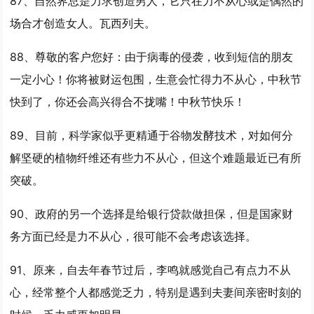
87、自然界总是力求创造男人，它只在
力不从心
或是偶然的
场合才创造女人。瓦西列夫。
88、尊敬的客户您好：由于病毒的侵袭，收到短信的朋友
一定小心！你将被财运包围，生意会忙得
力不从心
，中秋节
快到了，你还会高兴得合不拢嘴！中秋节快乐！
89、目前，科学家似乎更精通于谷物发酵技术，对如何分
解坚硬的植物纤维还有些
力不从心
，但这个难题最近已有所
突破。
90、政府的另一个选择是给银行贷款做担保，但是国家财
务方面已经是
力不从心
，很可能不会考虑该选择。
91、原来，自去年春节过后，李鸣就感觉自己有点
力不从
心
，经常整个人都感觉乏力，特别是遇到夫妻间亲密时刻的