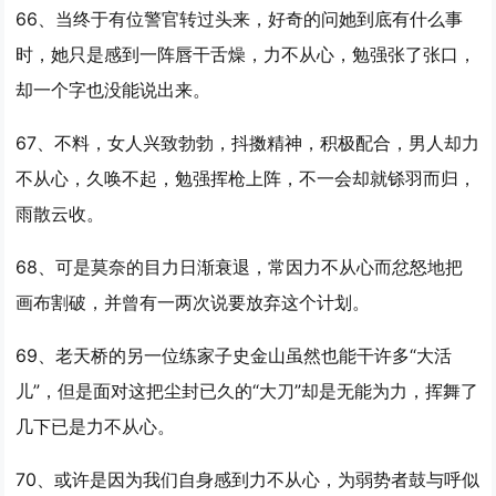
66、当终于有位警官转过头来，好奇的问她到底有什么事
时，她只是感到一阵唇干舌燥，
力不从心
，勉强张了张口，
却一个字也没能说出来。
67、不料，女人兴致勃勃，抖擞精神，积极配合，男人却
力
不从心
，久唤不起，勉强挥枪上阵，不一会却就铩羽而归，
雨散云收。
68、可是莫奈的目力日渐衰退，常因
力不从心
而忿怒地把
画布割破，并曾有一两次说要放弃这个计划。
69、老天桥的另一位练家子史金山虽然也能干许多“大活
儿”，但是面对这把尘封已久的“大刀”却是无能为力，挥舞了
几下已是
力不从心
。
70、或许是因为我们自身感到
力不从心
，为弱势者鼓与呼似