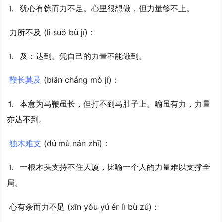
⒈ 犹心有馀而力不足。心里很想做，但力量够不上。
力所不及
(lì suǒ bù jí)：
⒈ 及：达到。凭自己的力量不能做到。
鞭长莫及
(biān cháng mò jí)：
⒈ 本意为马鞭虽长，但打不到马肚子上。喻虽有力，力量
亦达不到。
独木难支
(dú mù nán zhī)：
⒈ 一根木头支持不住大厦，比喻一个人的力量难以支撑全
局。
心有余而力不足
(xīn yǒu yú ér lì bù zú)：