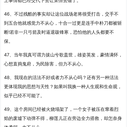
上事情都已经交代下去让荣恒去做了。
46、不过残酷的事实却让这位战场老将很受打击，交手不
到五合他就感觉
力不从心
，十合一过更是连手中朴刀都被斩
断!若非一只弓箭及时逼退跋锋寒，恐怕他的人头都要不
保。
47、当年我真可谓力拔山兮歌盖世，雄姿英发，豪情满怀，
心想直捣鬼府，为民除害，但
力不从心
。
48、我现在的活法不好或者
力不从心
吗？还有另一种活法
更体现我的思想与天性？如果叫我换一种人生观和生命观，
似乎已经不可能了。
49、这个房间已经被火烧塌架了，一个女子被压在窜着烈
焰的废墟下动弹不得，柳莲儿正在旁边全力搭救，却怎奈身