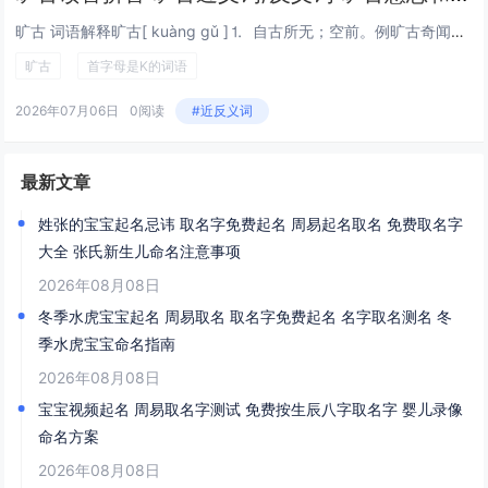
旷古 词语解释旷古[ kuàng gǔ ]⒈ 自古所无；空前。例旷古奇闻。旷古绝伦。——《北史·赵彦深传》英from time immemorial;引证解释⒈ 远古；往昔。引《梁书·袁昂传》：“臣之所荷，旷古不书...
旷古
首字母是K的词语
2026年07月06日
0阅读
#近反义词
最新文章
姓张的宝宝起名忌讳 取名字免费起名 周易起名取名 免费取名字
大全 张氏新生儿命名注意事项
2026年08月08日
冬季水虎宝宝起名 周易取名 取名字免费起名 名字取名测名 冬
季水虎宝宝命名指南
2026年08月08日
宝宝视频起名 周易取名字测试 免费按生辰八字取名字 婴儿录像
命名方案
2026年08月08日