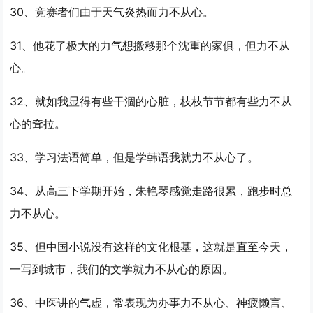
30、竞赛者们由于天气炎热而
力不从心
。
31、他花了极大的力气想搬移那个沈重的家俱，但
力不从
心
。
32、就如我显得有些干涸的心脏，枝枝节节都有些
力不从
心
的耷拉。
33、学习法语简单，但是学韩语我就
力不从心
了。
34、从高三下学期开始，朱艳琴感觉走路很累，跑步时总
力不从心
。
35、但中国小说没有这样的文化根基，这就是直至今天，
一写到城市，我们的文学就
力不从心
的原因。
36、中医讲的气虚，常表现为办事
力不从心
、神疲懒言、