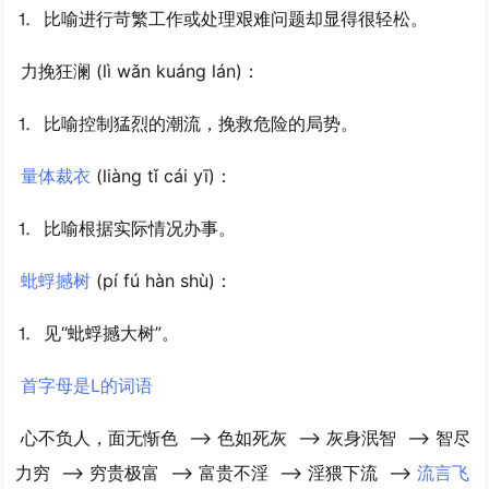
⒈ 比喻进行苛繁工作或处理艰难问题却显得很轻松。
力挽狂澜
(lì wǎn kuáng lán)：
⒈ 比喻控制猛烈的潮流，挽救危险的局势。
量体裁衣
(liàng tǐ cái yī)：
⒈ 比喻根据实际情况办事。
蚍蜉撼树
(pí fú hàn shù)：
⒈ 见“蚍蜉撼大树”。
首字母是L的词语
心不负人，面无惭色
-->
色如死灰
-->
灰身泯智
-->
智尽
力穷
-->
穷贵极富
-->
富贵不淫
-->
淫猥下流
-->
流言飞