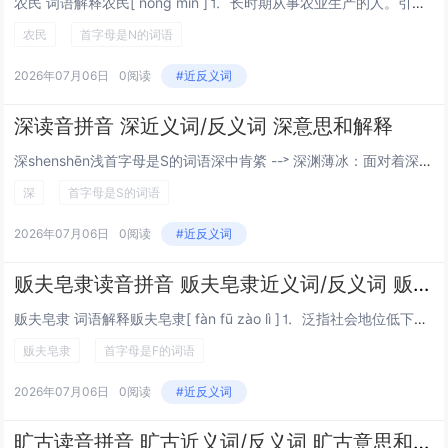
农民 词语解释农民[ nóng mín ]⒈ 长时期从事农业生产的人。引证解释⒈ 指务农的人。引《穀梁传·成公元年》：“古者有四民。有士民，有商民，有农民，有工民。”范宁 注：“农民，播殖耕稼者。”北齐 颜之推 《...
农民
首字母是N的词语
2026年07月06日
0阅读
#近反义词
深读音拼音 深近义词/反义词 深意思和解释
深shenshēn浅首字母是S的词语深中肯綮 --˃ 深渊薄冰：面对着深渊，脚踩着薄冰。比喻处境危险，心存戒惧。...
深
首字母是S的词语
2026年07月06日
0阅读
#近反义词
贩夫皂隶读音拼音 贩夫皂隶近义词/反义词 贩夫皂隶意思和解释
贩夫皂隶 词语解释贩夫皂隶[ fàn fū zào lì ]⒈ 泛指社会地位低下的人。引证解释⒈ 泛指社会地位低下的人。参见“贩夫騶卒”。引王古鲁 《本书（《二刻拍案惊奇》）的介绍》：“金 的所以腰斩《水浒》修改《...
贩夫皂隶
首字母是F的词语
2026年07月06日
0阅读
#近反义词
旷古读音拼音 旷古近义词/反义词 旷古意思和解释