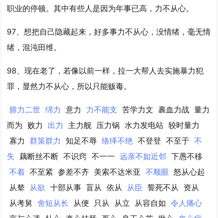
职业的停顿。其中有些人是因为年事已高，
力不从心
。
97、想把自己隐藏起来，好多事
力不从心
，没情绪，毫无情
绪，混沌田维。
98、现在老了，若像以前一样，拉一大帮人去实施暴力犯
罪，显然
力不从心
，所以只能贩毒。
腓力二世
绵力
意力
力不能支
苦学力文
裹血力战
量力
而为
败力
出力
主力舰
压力锅
水力发电站
较时量力
寡力
群策群力
知足不辱
络绎不绝
不登登
不至于
不
失
藕断丝不断
不识窍
不一一
远亲不如近邻
下愚不移
不着
不至紧
参差不齐
美索不达米亚
不顺眼
怒从心起
从辇
从欲
十部从事
盲从
依从
从臣
誓死不从
资从
从考舅
舍短从长
从便
只从
从立
从容自如
令人痛心