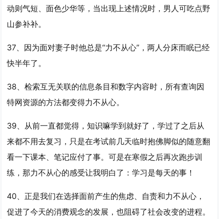
动则气短、面色少华等，当出现上述情况时，男人可吃点野
山参补补。
37、因为面对妻子时他总是“
力不从心
”，两人分床而眠已经
快半年了。
38、检索互无关联的信息条目和数字内容时，所有查询因
特网资源的方法都变得
力不从心
。
39、从前一直都觉得，知识嘛学到就好了，学过了之后从
来都不用去复习，只是在考试前几天临时抱佛脚似的随意翻
看一下课本、笔记应付了事。可是在寒假之后再次跑步训
练，那
力不从心
的感受让我明白了：学习是每天的事！
40、正是我们在选择面前产生的焦虑、自责和
力不从心
，
促进了今天的消费观念的发展，也阻碍了社会改变的进程。