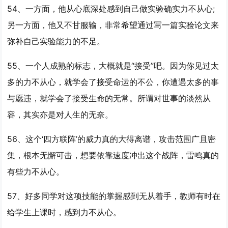
54、一方面，他从心底深处感到自己做实验确实
力不从心
;
另一方面，他又不甘服输，非常希望通过写一篇实验论文来
弥补自己实验能力的不足。
55、一个人成熟的标志，大概就是“接受”吧。因为你见过太
多的
力不从心
，就学会了接受命运的不公，你遭遇太多的事
与愿违，就学会了接受生命的无常。所谓对世事的淡然从
容，其实亦是对人生的无奈。
56、这个‘四方联阵’的威力真的大得离谱，攻击范围广且密
集，根本无懈可击，想要依靠速度冲出这个战阵，雷鸣真的
有些
力不从心
。
57、好多同学对这项技能的掌握感到无从着手，教师有时在
给学生上课时，感到
力不从心
。