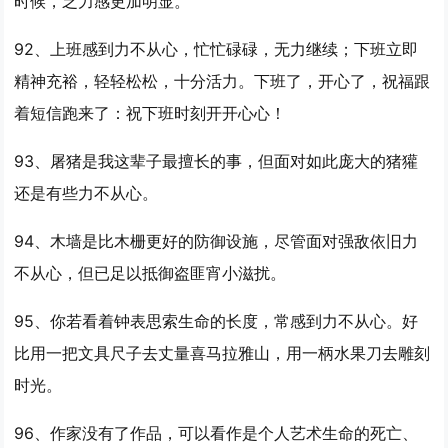
时候，乏力感更加明显。
92、上班感到
力不从心
，忙忙碌碌，无力继续；下班立即
精神充裕，轻轻松松，十分活力。下班了，开心了，祝福跟
着短信跑来了：祝下班时刻开开心心！
93、屠猪是我这辈子最擅长的事，但面对如此庞大的猪獾
还是有些
力不从心
。
94、木墙是比木栅更好的防御设施，尽管面对强敌依旧
力
不从心
，但已足以抵御盗匪宵小滋扰。
95、你若看着钟表思索生命的长度，常感到
力不从心
。好
比用一把文具尺子去丈量喜马拉雅山，用一柄水果刀去雕刻
时光。
96、作家没有了作品，可以看作是个人艺术生命的死亡、