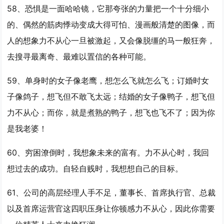
58、恐惧是一面哈哈镜，它那夸张的力量把一个十分细小
的、偶然的筋肉悸动变成大得可怕、漫画般清楚的图像，而
人的想象
力不从心
一旦被激起，又会像脱缰的马一般狂奔，
去搜寻最离奇、最难以置信的各种可能。
59、单身时的女子像老鹰，想怎么飞就怎么飞；订婚时女
子像鸽子，想飞但不敢飞太远；结婚的女子像鸭子，想飞但
力不从心
；而你，就是煮熟的鸭子，想飞也飞不了；因为你
是我老婆！
60、穷困潦倒时，我想象未来的富有。
力不从心
时，我回
想过去的成功。自轻自贱时，我想想自己的目标。
61、公司的高层经理人手不足，董事长、首席执行官、总裁
以及首席运营官这四职压身让你顿感
力不从心
，因此你需要