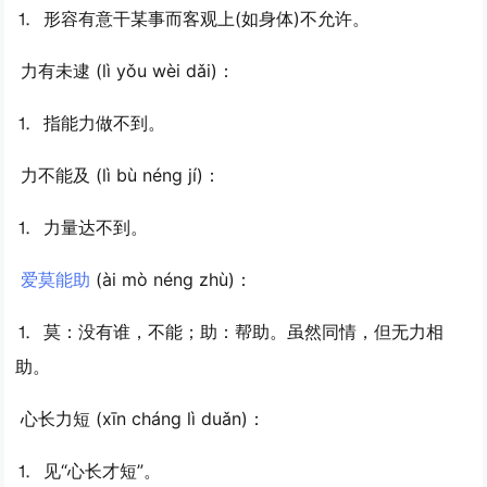
⒈ 形容有意干某事而客观上(如身体)不允许。
力有未逮
(lì yǒu wèi dǎi)：
⒈ 指能力做不到。
力不能及
(lì bù néng jí)：
⒈ 力量达不到。
爱莫能助
(ài mò néng zhù)：
⒈ 莫：没有谁，不能；助：帮助。虽然同情，但无力相
助。
心长力短
(xīn cháng lì duǎn)：
⒈ 见“心长才短”。