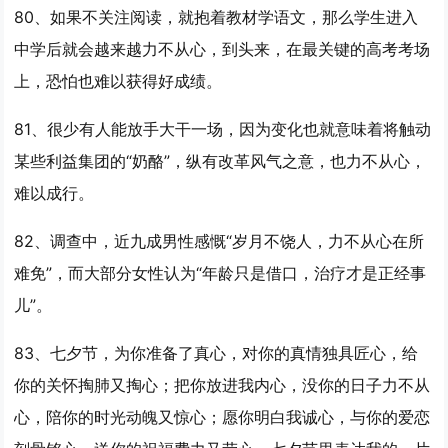
80、如果不关注阅读，就抱着教材学语文，那么学生进入
中学后就会越来越
力不从心
，到头来，在最关键的高考考场
上，恐怕也难以获得好成绩。
81、很少有人能放手大干一场，因为变化也就意味着将触动
某些利益集团的“奶酪”，纵有改革风气之意，也
力不从心
，
难以成行。
82、调查中，近九成男性感慨“岁月不饶人，
力不从心
在所
难免”，而大部分女性认为“年龄只是借口，治疗才是正经事
儿”。
83、七夕节，为你准备了真心，对你的真情独具匠心，给
你的关怀掏肺又掏心；把你放进我内心，没你的日子
力不从
心
，陪你的时光动魄又惊心；愿你明白我诚心，与你的爱恋