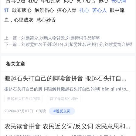
言与心违
杜心
牵心挂肠
页心
良工心苦
揪心
丧心病
狂
敢布腹心
触景伤心
痛心入骨
扎心
苦心人
眼中流
血，心里成灰
慧心妙舌
上一篇：
刘廌简介,刘廌人物背景,刘廌诗词作品解释
下一篇：
刘紫雯姓名子测试打分,刘紫雯姓名评测打分,刘紫雯简介解释
相关文章
搬起石头打自己的脚读音拼音 搬起石头打自己的脚近义词/反义词 搬起石头打自己的脚意思和解释
搬起石头打自己的脚 词语解释搬起石头打自己的脚[ bān qǐ shí tóu dǎ zì jǐ de jiǎo ]⒈ 谓原想打击别人，结果弄巧成拙，害了自己。引证解释⒈ 谓原想打击别人，结果弄巧成拙，害了自己。引...
搬起石头打自己的脚
首字母是B的词语
2026年07月07日
0阅读
#近反义词
农民读音拼音 农民近义词/反义词 农民意思和解释