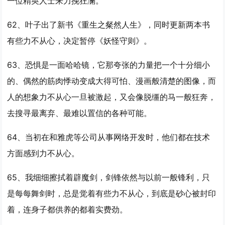
一位精英人士来力挽狂澜。
62、叶子出了新书《重生之粲然人生》，同时更新两本书
有些
力不从心
，决定暂停《妖怪守则》。
63、恐惧是一面哈哈镜，它那夸张的力量把一个十分细小
的、偶然的筋肉悸动变成大得可怕、漫画般清楚的图像，而
人的想象
力不从心
一旦被激起，又会像脱缰的马一般狂奔，
去搜寻最离弃、最难以置信的各种可能。
64、当初在和雅虎等公司从事网络开发时，他们都在技术
方面感到
力不从心
。
65、我细细擦拭着辟魔剑，剑锋依然与以前一般锋利，只
是每每舞剑时，总是觉着有些
力不从心
，到底是砂心被封印
着，连身子都供养的都着实费劲。