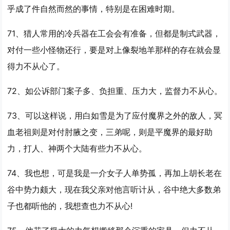
乎成了件自然而然的事情，特别是在困难时期。
71、猎人常用的冷兵器在工会会有准备，但都是制式武器，
对付一些小怪物还行，要是对上像裂地羊那样的存在就会显
得
力不从心
了。
72、如公诉部门案子多、负担重、压力大，监督
力不从心
。
73、可以这样说，用白如雪是为了应付魔界之外的敌人，冥
血老祖则是对付肘腋之变，三弟呢，则是平魔界的最好助
力，打人、神两个大陆有些
力不从心
。
74、我也想，可是我是一介女子人单势孤，再加上胡长老在
谷中势力颇大，现在我父亲对他言听计从，谷中绝大多数弟
子也都听他的，我想查也
力不从心
!