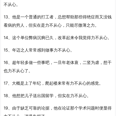
不从心
。
13、他是一个普通的打工者，总想帮助那些得绝症而又没钱
看病的穷人，但实在是
力不从心
，只能尽微薄之力。
14、这个单位弊病沉痾已久，改革起来令我觉得
力不从心
。
15、年迈之人常常感到做事
力不从心
。
16、趁年轻多做一些事吧，一旦年老体衰，二竖为虐，想干
也
力不从心
了。
17、大概是上了年纪，爬起楼来常有
力不从心
的感觉。
18、他想把儿子送出国留学，但实在
力不从心
。
19、由于缺乏可靠的论据，他在论证那个学术问题时便显得