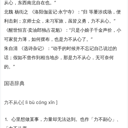
从心，东西南北自在也。”
北魏 杨衒之 《洛阳伽蓝记·永宁寺》：“归 等屡涉戎场，便
利击刺；京师士众，未习军旅，虽皆义勇，力不从心。”
《醒世恒言·卖油郎独占花魁》：“只是小娘子千金声价，小
可家贫力薄，如何摆布，也是力不从心了。”
朱自清 《选诗杂记》：“动手的时候并不忘记自己说过的
话；假如不曾作到相当地步，那是力不从心，无可奈何
的。”
国语辞典
力不从心
[ lì bù cóng xīn ]
⒈ 心里想做某事，力量却无法达到。也作「力不副心」、