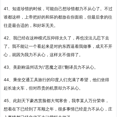
41、知道珍惜的时候，可能自己想珍惜都
力不从心
了。不过
谁都这样，上帝把好的和坏的都放在你面前，但最后拿的往
往是最合适的，和好坏无关。
42、我已经在这种模式压抑得太久了，再也没法儿忍下去
了。我不能让一个看起来是对的东西逼着我做事，成天不开
心，就因为我
力不从心
，这样太不值得了。
43、美剧称温州话为\"恶魔之语\"翻译员
力不从心
。
44、乘坐交通工具旅行的印度人们充满了希望，他们坐得
起长途火车，但对昂贵的机票却
力不从心
。
45、此刻天下豪杰赏脸都大驾寒舍，我李某人万分荣幸，
想着在下已经到了耳顺之年，很多事情已经是
力不从心
，庄