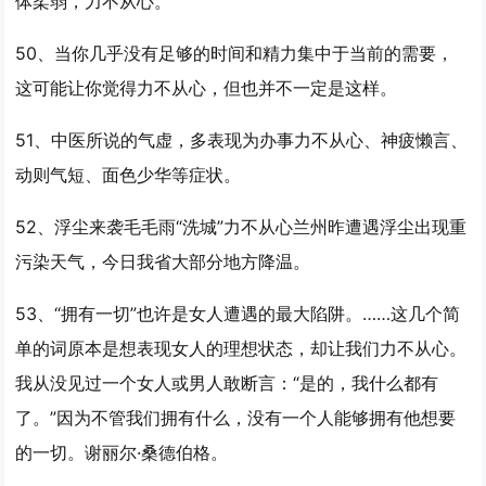
体柔弱，
力不从心
。
50、当你几乎没有足够的时间和精力集中于当前的需要，
这可能让你觉得
力不从心
，但也并不一定是这样。
51、中医所说的气虚，多表现为办事
力不从心
、神疲懒言、
动则气短、面色少华等症状。
52、浮尘来袭毛毛雨“洗城”
力不从心
兰州昨遭遇浮尘出现重
污染天气，今日我省大部分地方降温。
53、“拥有一切”也许是女人遭遇的最大陷阱。……这几个简
单的词原本是想表现女人的理想状态，却让我们
力不从心
。
我从没见过一个女人或男人敢断言：“是的，我什么都有
了。”因为不管我们拥有什么，没有一个人能够拥有他想要
的一切。谢丽尔·桑德伯格。