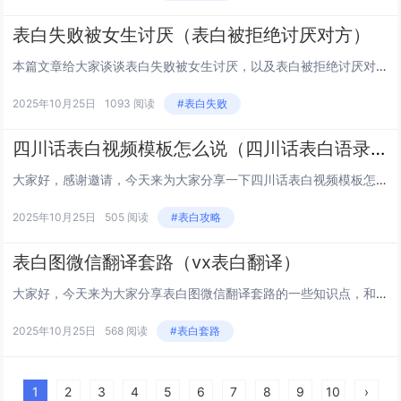
表白失败被女生讨厌（表白被拒绝讨厌对方）
本篇文章给大家谈谈表白失败被女生讨厌，以及表白被拒绝讨厌对方对应的知识点，文章可能有点长，但是希望大家可以阅读完，增长自己的知识，最重要的是希望对各位有所帮助，可以解决了您的问题，不要忘了收藏本站喔。 11在情感中男生表白后会被女生嫌弃是为...
2025年10月25日
1093 阅读
#表白失败
四川话表白视频模板怎么说（四川话表白语录大全）
大家好，感谢邀请，今天来为大家分享一下四川话表白视频模板怎么说的问题，以及和四川话表白语录大全的一些困惑，大家要是还不太明白的话，也没有关系，因为接下来将为大家分享，希望可以帮助到大家，解决大家的问题，下面就开始吧！ 1111用四川话做个非...
2025年10月25日
505 阅读
#表白攻略
表白图微信翻译套路（vx表白翻译）
大家好，今天来为大家分享表白图微信翻译套路的一些知识点，和vx表白翻译的问题解析，大家要是都明白，那么可以忽略，如果不太清楚的话可以看看本篇文章，相信很大概率可以解决您的问题，接下来我们就一起来看看吧！11如何使用微信翻译表白 今晚橙子给...
2025年10月25日
568 阅读
#表白套路
1
2
3
4
5
6
7
8
9
10
›