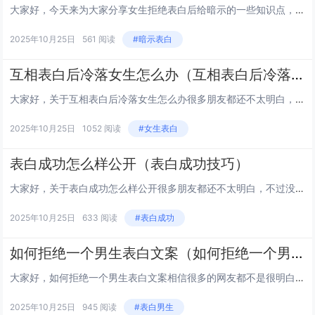
大家好，今天来为大家分享女生拒绝表白后给暗示的一些知识点，和女生拒绝表白会不会后悔的问题解析，大家要是都明白，那么可以忽略，如果不太清楚的话可以看看本篇文章，相信很大概率可以解决您的问题，接下来我们就一起来看看吧！1第一次向女孩表白,被拒绝...
2025年10月25日
561 阅读
#暗示表白
互相表白后冷落女生怎么办（互相表白后冷落女生怎么办呀）
大家好，关于互相表白后冷落女生怎么办很多朋友都还不太明白，不过没关系，因为今天小编就来为大家分享关于互相表白后冷落女生怎么办呀的知识点，相信应该可以解决大家的一些困惑和问题，如果碰巧可以解决您的问题，还望关注下本站哦，希望对各位有所帮助！...
2025年10月25日
1052 阅读
#女生表白
表白成功怎么样公开（表白成功技巧）
大家好，关于表白成功怎么样公开很多朋友都还不太明白，不过没关系，因为今天小编就来为大家分享关于表白成功技巧的知识点，相信应该可以解决大家的一些困惑和问题，如果碰巧可以解决您的问题，还望关注下本站哦，希望对各位有所帮助！ 1处电交友怎么公开表...
2025年10月25日
633 阅读
#表白成功
如何拒绝一个男生表白文案（如何拒绝一个男生表白文案）
大家好，如何拒绝一个男生表白文案相信很多的网友都不是很明白，包括如何拒绝一个男生表白文案也是一样，不过没有关系，接下来就来为大家分享关于如何拒绝一个男生表白文案和如何拒绝一个男生表白文案的一些知识点，大家可以关注收藏，免得下次来找不到哦，下...
2025年10月25日
945 阅读
#表白男生