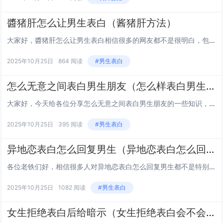
醬猪肝怎么让男生表白（酱猪肝方法）
大家好，醬猪肝怎么让男生表白相信很多的网友都不是很明白，包括酱猪肝方法也是一样，不过没有关系，接下来就来为大家分享关于醬猪肝怎么让男生表白和酱猪肝方法的一些知识点，大家可以关注收藏，免得下次来找不到哦，下面我们开始吧！ 111如何让男友主动...
2025年10月25日
864 阅读
#男生表白
怎么无意之间表白男生朋友（怎么样表白男生能成功不尴尬）
大家好，今天给各位分享怎么无意之间表白男生朋友的一些知识，其中也会对怎么样表白男生能成功不尴尬进行解释，文章篇幅可能偏长，如果能碰巧解决你现在面临的问题，别忘了关注本站，现在就马上开始吧！ 11怎么向男生表白 1、怎么向男生表白如下。选择告...
2025年10月25日
395 阅读
#男生表白
异地恋表白怎么回复男生（异地恋表白怎么回复男生的话）
各位老铁们好，相信很多人对异地恋表白怎么回复男生都不是特别的了解，因此呢，今天就来为大家分享下关于异地恋表白怎么回复男生以及异地恋表白怎么回复男生的话的问题知识，还望可以帮助大家，解决大家的一些困惑，下面一起来看看吧！ 1异地恋你怎么向男朋...
2025年10月25日
1082 阅读
#男生表白
女生拒绝表白后给暗示（女生拒绝表白会不会后悔）