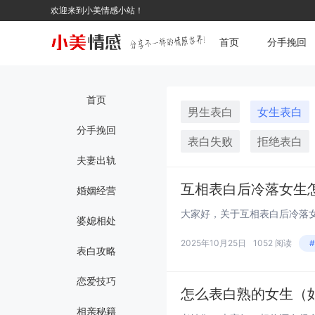
欢迎来到小美情感小站！
首页
分手挽回
首页
男生表白
女生表白
分手挽回
表白失败
拒绝表白
夫妻出轨
互相表白后冷落女生
婚姻经营
婆媳相处
2025年10月25日
1052 阅读
表白攻略
恋爱技巧
怎么表白熟的女生（
相亲秘籍