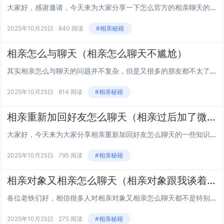
大家好，感谢邀请，今天来为大家分享一下怎么官方的相亲聊天的问题，以及和相亲聊天步骤的一些困惑，大家要是还不太明白的话，也没有关系，因为接下来将为大家分享，希望可以帮助到大家，解决大家的问题，下面就开始吧！ 相亲的时候该怎么聊天 相亲的时候...
2025年10月25日
840 阅读
#相亲秘籍
相亲怎么与聊天（相亲怎么聊天不尴尬）
其实相亲怎么与聊天的问题并不复杂，但是又很多的朋友都不太了解相亲怎么聊天不尴尬，因此呢，今天小编就来为大家分享相亲怎么与聊天的一些知识，希望可以帮助到大家，下面我们一起来看看这个问题的分析吧！ 1相亲见面后怎么聊天 刚相亲完回去怎么聊1...
2025年10月25日
814 阅读
#相亲秘籍
相亲重新加回好友怎么聊天（相亲过后加了微信该怎么聊）
大家好，今天来为大家分享相亲重新加回好友怎么聊天的一些知识点，和相亲过后加了微信该怎么聊的问题解析，大家要是都明白，那么可以忽略，如果不太清楚的话可以看看本篇文章，相信很大概率可以解决您的问题，接下来我们就一起来看看吧！1相亲回来后怎么聊天...
2025年10月25日
795 阅读
#相亲秘籍
相亲对象又相亲怎么聊天（相亲对象跟我谈着又去相亲）
各位老铁们好，相信很多人对相亲对象又相亲怎么聊天都不是特别的了解，因此呢，今天就来为大家分享下关于相亲对象又相亲怎么聊天以及相亲对象跟我谈着又去相亲的问题知识，还望可以帮助大家，解决大家的一些困惑，下面一起来看看吧！ 相亲的时候该怎么聊天...
2025年10月25日
275 阅读
#相亲秘籍