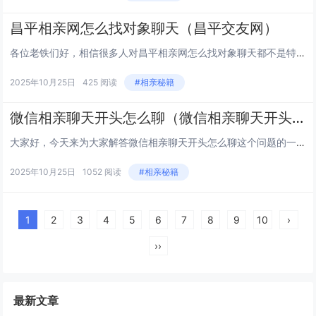
昌平相亲网怎么找对象聊天（昌平交友网）
各位老铁们好，相信很多人对昌平相亲网怎么找对象聊天都不是特别的了解，因此呢，今天就来为大家分享下关于昌平相亲网怎么找对象聊天以及昌平交友网的问题知识，还望可以帮助大家，解决大家的一些困惑，下面一起来看看吧！ 第一次找对象该怎么聊 一、要看清...
2025年10月25日
425 阅读
#相亲秘籍
微信相亲聊天开头怎么聊（微信相亲聊天开头怎么聊天）
大家好，今天来为大家解答微信相亲聊天开头怎么聊这个问题的一些问题点，包括微信相亲聊天开头怎么聊天也一样很多人还不知道，因此呢，今天就来为大家分析分析，现在让我们一起来看看吧！如果解决了您的问题，还望您关注下本站哦，谢谢~ 1微信相亲怎么开场...
2025年10月25日
1052 阅读
#相亲秘籍
1
2
3
4
5
6
7
8
9
10
›
››
最新文章