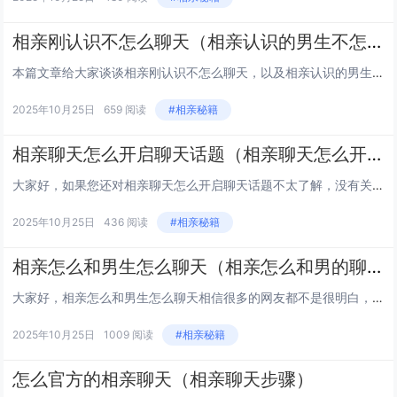
相亲刚认识不怎么聊天（相亲认识的男生不怎么主动聊天怎么办）
本篇文章给大家谈谈相亲刚认识不怎么聊天，以及相亲认识的男生不怎么主动聊天怎么办对应的知识点，文章可能有点长，但是希望大家可以阅读完，增长自己的知识，最重要的是希望对各位有所帮助，可以解决了您的问题，不要忘了收藏本站喔。 1相亲不会聊天怎么办...
2025年10月25日
659 阅读
#相亲秘籍
相亲聊天怎么开启聊天话题（相亲聊天怎么开启聊天话题呢）
大家好，如果您还对相亲聊天怎么开启聊天话题不太了解，没有关系，今天就由本站为大家分享相亲聊天怎么开启聊天话题的知识，包括相亲聊天怎么开启聊天话题呢的问题都会给大家分析到，还望可以解决大家的问题，下面我们就开始吧！ 1相亲对象微信怎么开口聊天...
2025年10月25日
436 阅读
#相亲秘籍
相亲怎么和男生怎么聊天（相亲怎么和男的聊天）
大家好，相亲怎么和男生怎么聊天相信很多的网友都不是很明白，包括相亲怎么和男的聊天也是一样，不过没有关系，接下来就来为大家分享关于相亲怎么和男生怎么聊天和相亲怎么和男的聊天的一些知识点，大家可以关注收藏，免得下次来找不到哦，下面我们开始吧！...
2025年10月25日
1009 阅读
#相亲秘籍
怎么官方的相亲聊天（相亲聊天步骤）