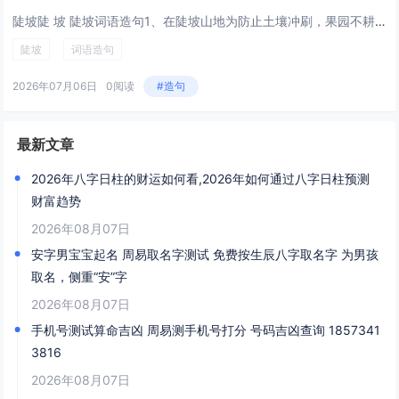
陡坡陡 坡 陡坡词语造句1、在陡坡山地为防止土壤冲刷，果园不耕翻。2、这都是黄支书生前发动群众退耕平田的成果，而过去这里都是陡坡洼，寸草不生。3、兜兜转转，四人又来到月亡山北面，刚才路过时已暗中留心此处环境，这里陡坡向下，遍布碎石，周围枝叶...
陡坡
词语造句
2026年07月06日
0阅读
#造句
最新文章
2026年八字日柱的财运如何看,2026年如何通过八字日柱预测
财富趋势
2026年08月07日
安字男宝宝起名 周易取名字测试 免费按生辰八字取名字 为男孩
取名，侧重“安”字
2026年08月07日
手机号测试算命吉凶 周易测手机号打分 号码吉凶查询 1857341
3816
2026年08月07日