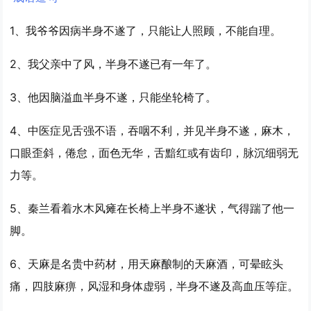
1、我爷爷因病
半身不遂
了，只能让人照顾，不能自理。
2、我父亲中了风，
半身不遂
已有一年了。
3、他因脑溢血
半身不遂
，只能坐轮椅了。
4、中医症见舌强不语，吞咽不利，并见
半身不遂
，麻木，
口眼歪斜，倦怠，面色无华，舌黯红或有齿印，脉沉细弱无
力等。
5、秦兰看着水木风瘫在长椅上
半身不遂
状，气得踹了他一
脚。
6、天麻是名贵中药材，用天麻酿制的天麻酒，可晕眩头
痛，四肢麻痹，风湿和身体虚弱，
半身不遂
及高血压等症。