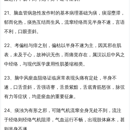
21、脑血管病急性发作时的基本病理基础为痰，痰湿壅滞，
郁而化热，痰热互结而生风，流窜经络而见
半身不遂
，言语
不利，口眼歪斜。
22、考偏枯与痱之别，偏枯以
半身不遂
为主，因其邪在肌
表，未及于心，故神识无伤，而痛觉存在，属汉以后中风之
中经络，与现代医学废用性肌萎缩相类。
23、脑中风瘀血阻络证临床常表现头痛有定处，
半身不
遂
，口舌歪斜，舌强语謇，舌质紫黯，舌底青筋怒张，脉弦
有力等症状，均是瘀血的重要征象。
24、痰浊为有形之邪，可随气机流窜全身无处不到，流注
于经络则经络气机阻滞，气血运行不畅，出现肢体麻木，甚
则
半身不遂
。