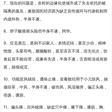
7、现在的问题是，农村的边缘化使城市成了失去依托的被
隔离的孤岛，遂致国民经济因为缺乏良性循环与代谢机制而
内虚外热，
半身不遂
。
8、脖子酸摇摇头险些
半身不遂
，阿华。
9、症见善忘，甚则不识家人，表情迟钝，寡言少动，精神
恍惚，头晕耳鸣，腰膝酸软，甚至语言不清，语无伦次，饮
食起居不能自理，或兼有失语，
半身不遂
，舌质暗淡或有瘀
斑，脉细或涩。
10、功能息风镇痉，通络止痛，攻毒散结用于小儿惊风，抽
搐痉挛，中风，
半身不遂
，破伤风，风湿顽痹，偏正头痛，
疮疡，瘰疬。
11、偏头痛，目外眦痛，缺盆穴中痛，腋下痛，瘰疬，胸、