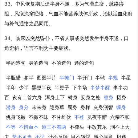
33、中风恢复期后遗
半身不遂
，多为气滞血瘀，脉络痹
阻，风痰流窜经络，气血不能营养肢体所致，治以活血化瘀
与补气通络之品同用。
34、临床以突然昏仆，不省人事或突然发生
半身不遂
，口
角歪斜，语言不利为主要症状。
半的造句
身的造句
不的造句
遂的造句
半瓶醋
参半
囫囵半片
半掩门
半开门
半毡
半规
半星
半印
少半
黑更半夜
半更子
下半场
半梦半醒
事半功
百
亥有二首六身
浑身上下
树身
安身之处
替身
摄身
潜身
身分
未来身
隐身草
腐身
身样
灰身泯智
缠身
佻身飞镞
不皦不昧
不甘雌伏
不登
夙夜不懈
六亲不和
不等
不惜血本
道三不着两
不律头
不改其乐
刑不上大
夫
势不可当
不适
计不反顾
目不转视
遂心满意
坦遂