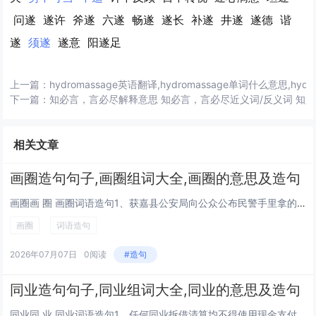
问遂
遂许
斧遂
六遂
畅遂
遂长
补遂
井遂
遂德
谐
遂
须遂
遂意
阳遂足
上一篇：
hydromassage英语翻译,hydromassage单词什么意思,hy
下一篇：
知必言，言必尽解释意思 知必言，言必尽近义词/反义词 知
相关文章
画圈造句句子,画圈组词大全,画圈的意思及造句
画圈画 圈 画圈词语造句1、获嘉县公安局向公众公布民警手里拿的是对讲机画圈处。2、你可以两边着力，来来回回，或者用中指画圈。3、请选出正确答案并在其字母上画圈。4、手心与脸沾湿，搓揉面皂充分起泡后画圈方式按摩脸部，再用清水彻底冲洗乾净即可。...
画圈
词语造句
2026年07月07日
0阅读
#造句
同业造句句子,同业组词大全,同业的意思及造句
同业同 业 同业词语造句1、任何同业拆借清算均不得使用现金支付。2、培训系统？？跨势集团内的研发单位连同其国际性的联盟机构，携手打造最先进的培训系统，是其他同业者望尘莫及的。3、从此，乾泰祥励精图治，所经营的产品和服务质量在苏州同业中一直名...