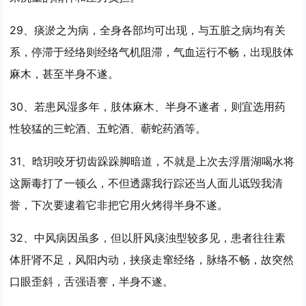
29、痰淤之为病，全身各部均可出现，与五脏之病均有关
系，停滞于经络则经络气机阻滞，气血运行不畅，出现肢体
麻木，甚至
半身不遂
。
30、若患风湿多年，肢体麻木、
半身不遂
者，则宜选用药
性较猛的三蛇酒、五蛇酒、蕲蛇药酒等。
31、晗玥咬牙切齿跺跺脚暗道，不就是上次去浮厝湖喝水将
这厮毒打了一顿么，不但透露我行踪还当人面儿诋毁我清
誉，下次要逮着它非把它用火烤得
半身不遂
。
32、中风病因虽多，但以肝风痰浊型较多见，患者往往素
体肝肾不足，风阳内动，挟痰走窜经络，脉络不畅，故突然
口眼歪斜，舌强语謇，
半身不遂
。