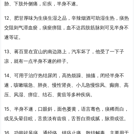
胁、下肢外侧痛，疟疾，
半身不遂
。
12、肥甘厚味为生痰生湿之品，辛辣烟酒可助湿生热，痰热
交阻则气滞血瘀，痰瘀痹阻，血不达四肢筋脉则可见
半身不
遂
等证。
13、蒋百里在宜山的南边路上，汽车坏了，他受了一下子
凉，就有一点
半身不遂
的样子。
14、可用于治疗热结尿闭，高热烦躁、抽搐，闭经
半身不
遂
，咳嗽喘急、肺炎、慢性肾炎、小儿急慢惊风、癫痈、高
压、风湿、痹症、结石、黄疽等多种疾病。
15、
半身不遂
，口眼斜，面色萎黄，语言骞色，痰稀而白，
或见头晕目眩，舌质淡有齿痕，舌苔白滑或腻，脉滑或弦。
16、功能祛风痰，通经络，镇痉止痛，散结解毒，主要用于