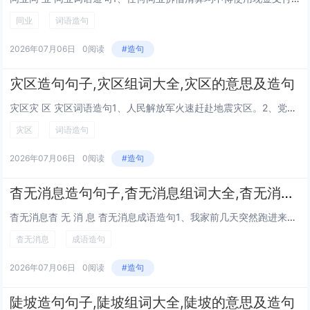
同业
词语造句
2026年07月06日
0阅读
#造句
灾区造句句子,灾区组词大全,灾区的意思及造句
灾区灾 区 灾区词语造句1、人民解放军火速赶赴地震灾区。2、党号召我们团结起来，支援灾区人民。3、五年一班同学倡议每人向灾区小朋友捐献一本书。4、地震发生后，抢险人员立刻奔赴灾区。5、全校师生捐款捐物，支援灾区人民渡过难关。6、战士们奉命开...
灾区
词语造句
2026年07月06日
0阅读
#造句
杳无消息造句句子,杳无消息组词大全,杳无消息的意思及造句
杳无消息杳 无 消 息 杳无消息成语造句1、我家前几天突然跑进来一只可爱的小猫咪，是只狸花猫。我特别喜欢它，可是突然有一天它不见了怎么找都找不到，杳无消息，好像从来都没有来过一般。2、小学的语文老师十分严厉，但渐渐长大再也没有见到过她了，电...
杳无消息
成语造句
2026年07月06日
0阅读
#造句
陡坡造句句子,陡坡组词大全,陡坡的意思及造句