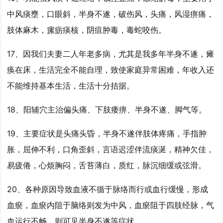
中风痰壅，口眼斜，
半身不遂
，破伤风，头痛，风湿痹痛，
肢体麻木，瘰疬痰核，阴疽肿毒，毒蛇咬伤。
17、因我们夫妻二人年老多病，尤其是我多年
半身不遂
，瘫
痪在床，生活完全不能自理，致使家庭异常困难，年收入还
不能维持基本生活，生活十分拮据。
18、阳辅穴主治偏头痛、下肢痿痹、
半身不遂
、脚气等。
19、主要症状是头痛头昏，
半身不遂
伴肢体疼痛，手指肿
胀，屈伸不利，口角歪斜，言语迟涩伴流痰涎，精神欠佳，
易疲倦，心烦胸闷，舌苔薄白，质红，脉沉细缓或弦滑。
20、各种原因导致血液不循于脉络而行或血行缓慢，形成
血瘀，血瘀内阻于脑络则发为中风，血瘀阻于四肢经脉，气
血运行不畅，则可见
半身不遂
等症状。