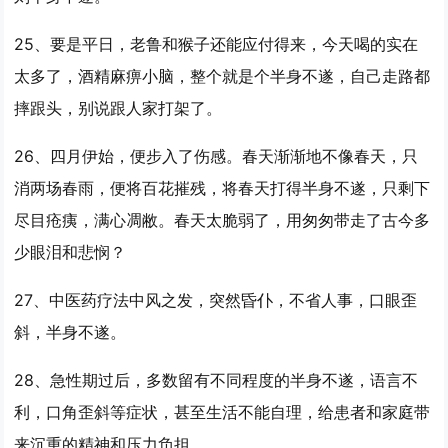
25、要是平日，老鲁和猴子还能应付得来，今天喝的实在
太多了，酒精麻痹小脑，整个就是个
半身不遂
，自己走路都
摔跟头，别说跟人家打架了。
26、四月伊始，便步入了伤感。春天渐渐地不像春天，只
消两场春雨，便将百花摧残，将春天打得
半身不遂
，只剩下
尽目疮痍，满心凋敝。春天太脆弱了，用匆匆带走了古今多
少眼泪和悲悯？
27、中医药疗法中风之发，突然昏仆，不省人事，口眼歪
斜，
半身不遂
。
28、急性期过后，多数留有不同程度的
半身不遂
，语言不
利，口角歪斜等症状，甚至生活不能自理，给患者和家庭带
来沉重的精神和压力负担。