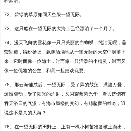
轻絮语。
72、碧绿的草原如同天空般
一望
无际。
73、这只船在
一望
无际的大海上已经漂泊了一个月了。
74、漫天飞舞的雪花像一只只美丽的白蝴蝶，纯洁无暇，晶
莹剔透，纷纷扬扬，飘飘洒洒地从
一望
无际的天空中飘落下
来，它时而像一位隐士，时而像一只活泼的小精灵，时而又
像一位优雅的公主，和我一起嬉戏玩耍。
75、那云海铺成后，
一望
无际，受了风的鼓荡，洪波万叠，
滚滚翻动，受了阳光的灼射，又闪耀蓝紫光华，看去恍惚有
吞天浴日的气派，有海市蜃楼的变幻，有鲸鳌掷的雄奇，谁
说这不是真的大海？
76、在
一望
无际的田野上，正有一棵小树苗准备破土而出，