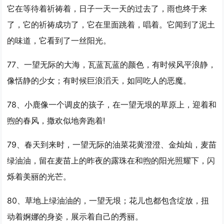
它在等待着祈祷着，日子一天一天的过去了，雨也终于来
了，它的祈祷成功了，它在里面跳着，唱着。它闻到了泥土
的味道，它看到了一丝阳光。
77、
一望
无际的大海，瓦蓝瓦蓝的颜色，有时候风平浪静，
像恬静的少女；有时候巨浪滔天，如同吃人的恶魔。
78、小鹿像一个调皮的孩子，在
一望
无垠的草原上，迎着和
煦的春风，撒欢似地奔跑着!
79、春天到来时，
一望
无际的油菜花黄澄澄、金灿灿，麦苗
绿油油，留在麦苗上的昨夜的露珠在和煦的阳光照耀下，闪
烁着美丽的光芒。
80、草地上绿油油的，
一望
无垠；花儿也都包含绽放，扭
动着婀娜的身姿，展示着自己的秀丽。