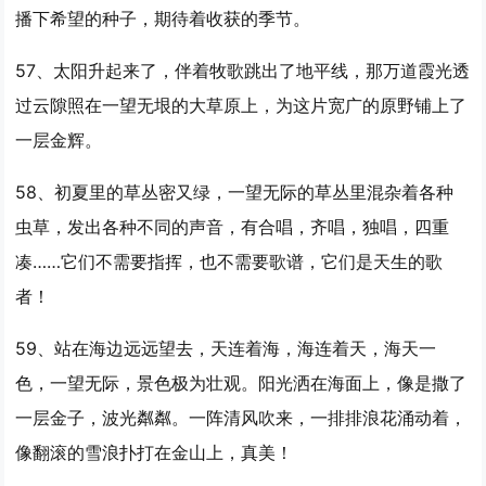
播下希望的种子，期待着收获的季节。
57、太阳升起来了，伴着牧歌跳出了地平线，那万道霞光透
过云隙照在
一望
无垠的大草原上，为这片宽广的原野铺上了
一层金辉。
58、初夏里的草丛密又绿，
一望
无际的草丛里混杂着各种
虫草，发出各种不同的声音，有合唱，齐唱，独唱，四重
凑……它们不需要指挥，也不需要歌谱，它们是天生的歌
者！
59、站在海边远远望去，天连着海，海连着天，海天一
色，
一望
无际，景色极为壮观。阳光洒在海面上，像是撒了
一层金子，波光粼粼。一阵清风吹来，一排排浪花涌动着，
像翻滚的雪浪扑打在金山上，真美！