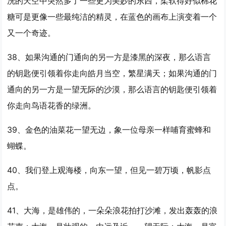
洗的天空中突然多了一些更为美妙的东西，柔软得好似棉花
糖可是更像一些最纯洁的精灵，在蓝色的画布上演变着一个
又一个奇迹。
38、如果沟通的门通向的另一方是漆黑的深夜，那么语言
的钥匙便引领着你走向皓月当空，繁星满天；如果沟通的门
通向的另一方是
一望
无际的沙漠，那么语言的钥匙便引领着
你走向鸟语花香的绿洲。
39、金色的油菜花
一望
无边，象一位母亲一样哺育蜜蜂和
蝴蝶。
40、我们登上观海楼，向东
一望
，但见一碧万顷，帆影点
点。
41、大海，是雄伟的，一朵朵浪花拍打沙滩，发出轰轰的浪