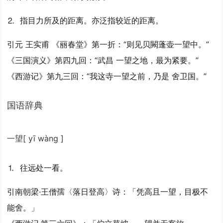
⒉ 指目力所及的距离。亦泛指较近的距离。
引
元 王实甫 《丽春堂》第一折：“则见贝闕蓬壶一望中。”
《三国演义》第四九回：“武昌 一望之地，最为紧要。”
《西游记》第九三回：“我这寺一望之前，乃是 舍卫国。”
国语辞典
一望
[ yī wàng ]
⒈ 往远处一看。
引
南朝梁·王僧孺〈落日登高〉诗：「凭高且一望，目极不
能舍。」