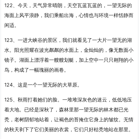
122、今天，天气异常晴朗，天空瓦蓝瓦蓝的，
一望
无际的
海面上风平浪静，我们乘船出海，心情也与环境一样恬静而
闲适。
123、一进大峡谷的景区，我们就看见了一大片
一望
无的湖
水。阳光照耀在波光粼粼的水面上，金灿灿的，像无数面小
镜子。湖面上漂浮着一艘艘划艇，加上空中一只只翱翔的小
鸟，构成了一幅瑰丽的画卷。
124、这是一个
一望
无际的大草原。
125、秋雨打着她们的脸。一堆堆深灰色的迷云，低低地压
着大地。已经是深秋了，森林里那
一望
无际的林木都已光
秃，老树阴郁地站着，让褐色的苔掩住它身上的皱纹。无情
的秋天剥下了它们美丽的衣裳，它们只好枯秃地站在那里。