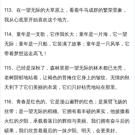
113、在
一望
无际的大草原上，看着牛马成群的繁荣景象，
我从心底里开始喜欢这个地方。
114、童年是一支歌，它伴我长大；童年是一片海，它
一望
无际；童年是一只船，它装满了故事；童年是一只风筝，它
带着梦想远走高飞！
115、已经是深秋了，森林里那
一望
无际的林木都已光秃，
老树阴郁地站着，让褐色的苔掩住它身上的皱纹。无情的秋
天剥下了它们美丽的衣裳，它们只好枯秃地站在那里。
116、青春是红色的。它是漫山遍野的红色；是展臂飞扬的
丝带；是
一望
无际的稻穗。它拥有着丰硕的果实，他披撒着
火红的夕阳，承载着落日的辉煌与美丽。我们拥有奋斗后的
硕果，我们欣赏着最后的一抹夕阳。明天，会更美好。