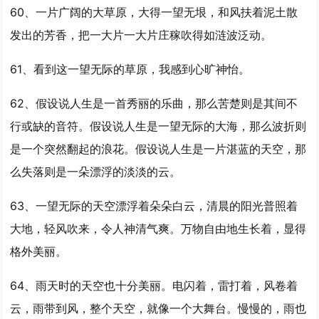
60、一片广阔的大草原，大得
一望
无垠，和风扶着泥土散
发出的芳香，把一大片一大片庄稼吹得如涟波泛动。
61、看到这
一望
无际的草原，我感到心旷神怡。
62、假设说人生是一首秀丽的乐曲，那么苦楚则是其间不
行或缺的音符。假设说人生是
一望
无际的大海，那么波折则
是一个突然翻起的浪花。假设说人生是一片湛蓝的天空，那
么失落则是一朵漂浮的淡淡的云。
63、
一望
无际的天空漂浮着朵朵白云，清晨的阳光普照着
大地，轻风吹来，令人神清气爽。万物自由地生长着，显得
格外美丽。
64、雨天时的天空也十分美丽。电闪着，雷打着，风卷着
云，雨带到风，整个天空，就像一个大舞台。慢慢的，雨也