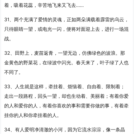
着，吸着花蕊，辛苦地飞来又飞去……
31、两个充满了爱情的灵魂，正如两朵满载着霹雷的乌云，
只待眼睛
一望
，或电光一闪，便将对面迎上去，进行一场混
战。
32、田野上，麦苗返青，
一望
无边，仿佛绿色的波浪。那
金黄色的野菜花，在绿波中闪光。春天来了，叶子绿了人也
不同了。
33、人生就是这样，牵挂着、烦恼着、自由着、限制着；
走出一段路程，回头
一望
，却也生动着、美丽着；有着你爱
的人和爱你的人，有着你喜欢的事和需要你做的事，有着牵
挂你的人和你牵挂着的人。
34、有人爱明净清澈的小河，因为它流水淙淙，像一条晶