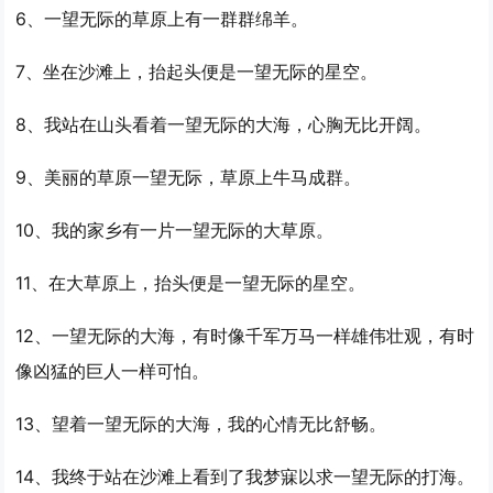
6、
一望
无际的草原上有一群群绵羊。
7、坐在沙滩上，抬起头便是
一望
无际的星空。
8、我站在山头看着
一望
无际的大海，心胸无比开阔。
9、美丽的草原
一望
无际，草原上牛马成群。
10、我的家乡有一片
一望
无际的大草原。
11、在大草原上，抬头便是
一望
无际的星空。
12、
一望
无际的大海，有时像千军万马一样雄伟壮观，有时
像凶猛的巨人一样可怕。
13、望着
一望
无际的大海，我的心情无比舒畅。
14、我终于站在沙滩上看到了我梦寐以求
一望
无际的打海。