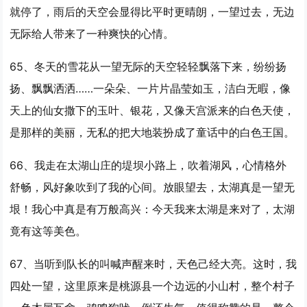
就停了，雨后的天空会显得比平时更晴朗，
一望
过去，无边
无际给人带来了一种爽快的心情。
65、冬天的雪花从
一望
无际的天空轻轻飘落下来，纷纷扬
扬、飘飘洒洒……一朵朵、一片片晶莹如玉，洁白无暇，像
天上的仙女撒下的玉叶、银花，又像天宫派来的白色天使，
是那样的美丽，无私的把大地装扮成了童话中的白色王国。
66、我走在太湖山庄的堤坝小路上，吹着湖风，心情格外
舒畅，风好象吹到了我的心间。放眼望去，太湖真是
一望
无
垠！我心中真是有万般高兴：今天我来太湖是来对了，太湖
竟有这等美色。
67、当听到队长的叫喊声醒来时，天色己经大亮。这时，我
四处
一望
，这里原来是桃源县一个边远的小山村，整个村子