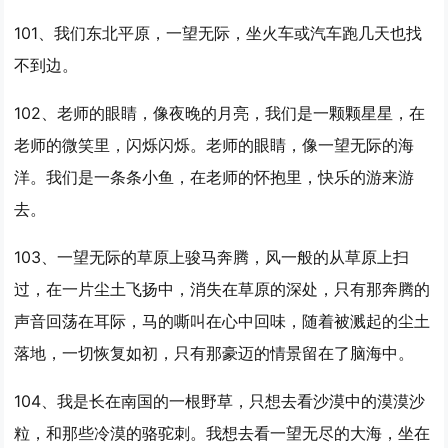
101、我们东北平原，
一望
无际，坐火车或汽车跑几天也找
不到边。
102、老师的眼睛，像夜晚的月亮，我们是一颗颗星星，在
老师的微笑里，闪烁闪烁。老师的眼睛，像
一望
无际的海
洋。我们是一条条小鱼，在老师的怀抱里，快乐的游来游
去。
103、
一望
无际的草原上骏马奔腾，风一般的从草原上扫
过，在一片尘土飞扬中，消失在草原的深处，只有那奔腾的
声音回荡在耳际，马的嘶叫在心中回味，随着被溅起的尘土
落地，一切恢复如初，只有那豪迈的情景留在了脑海中。
104、我是长在南国的一根野草，只想去看沙漠中的漠漠沙
粒，和那些冷漠的骆驼刺。我想去看
一望
无尽的大海，坐在