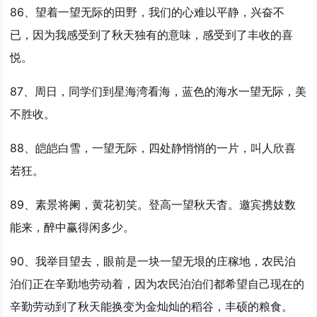
86、望着
一望
无际的田野，我们的心难以平静，兴奋不
已，因为我感受到了秋天独有的意味，感受到了丰收的喜
悦。
87、周日，同学们到星海湾看海，蓝色的海水
一望
无际，美
不胜收。
88、皑皑白雪，
一望
无际，四处静悄悄的一片，叫人欣喜
若狂。
89、素景将阑，黄花初笑。登高
一望
秋天杳。邀宾携妓数
能来，醉中赢得闲多少。
90、我举目望去，眼前是一块
一望
无垠的庄稼地，农民泊
泊们正在辛勤地劳动着，因为农民泊泊们都希望自己现在的
辛勤劳动到了秋天能换变为金灿灿的稻谷，丰硕的粮食。