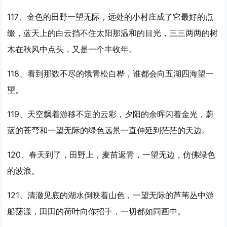
117、金色的田野
一望
无际，远处的小村庄成了它最好的点
缀，蓝天上的白云挡不住太阳那温和的目光，三三两两的树
木在秋风中点头，又是一个丰收年。
118、看到那数不尽的饿青松白桦，谁都会向五湖四海望
一
望
。
119、天空飘着游移不定的云彩，夕阳的余晖闪着金光，蔚
蓝的苍弯和
一望
无际的绿色远景一直伸延到茫茫的天边。
120、春天到了，田野上，麦苗返青，
一望
无边，仿佛绿色
的波浪。
121、清澈见底的湖水倒映着山色，
一望
无际的芦苇丛中游
船荡漾，田田的荷叶向你招手，一切都如同画中。