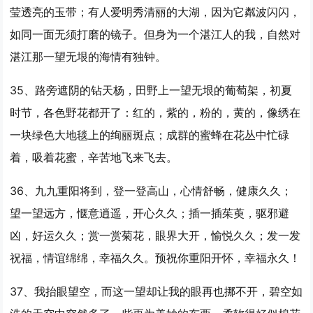
莹透亮的玉带；有人爱明秀清丽的大湖，因为它粼波闪闪，
如同一面无须打磨的镜子。但身为一个湛江人的我，自然对
湛江那
一望
无垠的海情有独钟。
35、路旁遮阴的钻天杨，田野上
一望
无垠的葡萄架，初夏
时节，各色野花都开了：红的，紫的，粉的，黄的，像绣在
一块绿色大地毯上的绚丽斑点；成群的蜜蜂在花丛中忙碌
着，吸着花蜜，辛苦地飞来飞去。
36、九九重阳将到，登一登高山，心情舒畅，健康久久；
望
一望
远方，惬意逍遥，开心久久；插一插茱萸，驱邪避
凶，好运久久；赏一赏菊花，眼界大开，愉悦久久；发一发
祝福，情谊绵绵，幸福久久。预祝你重阳开怀，幸福永久！
37、我抬眼望空，而这
一望
却让我的眼再也挪不开，碧空如