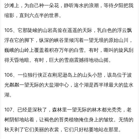
沙滩上，为自己种一朵花，静听海水的浪潮，等待夕阳把我
缩影，直到六点半的世界。
105、它那陡峻的山岩高耸在遥遥的天际，乳白色的浮云飘
浮在它的脚下，纵深的峡谷里倾泻着
一望
无垠的原始山川，
巍峨的山岭上覆盖着积存万年的白雪。有时，嘶叫的旋风刮
得天昏地暗。有时，巨大的雪崩震撼得地动山摇。
106、一位独行侠正在刚尼逊岛上的山头小憩，该岛位于波
光粼粼
一望
无际的大盐湖中心，这个湖是西半球最大的盐水
湖。
107、已经是深秋了，森林里
一望
无际的林木都光秃秃，老
树阴郁地站着，让褐色的苔类植物掩住身上的皱纹。无情的
秋天剥了它们美丽的衣裳，它们只好枯萎地站在那里。