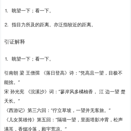
⒈ 眺望一下；看一下。
⒉ 指目力所及的距离。亦泛指较近的距离。
引证解释
⒈ 眺望一下；看一下。
引
南朝 梁 王僧孺 《落日登高》诗：“凭高且一望，目极不
能捨。”
宋 孙光宪 《浣溪沙》词：“蓼岸风多橘柚香， 江 边一望 楚
天长。”
《西游记》第三六回：“佇立草坡，一望并无客旅。”
《儿女英雄传》第五回：“隔墙一望，里面塔影冲霄，松声
满耳，香烟冷落，殿宇荒凉。”