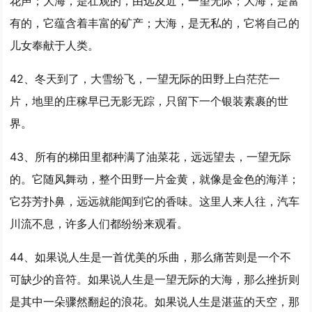
花声；大海，是壮观的，由远及近，
一望
无际；大海，是富
有的，它蕴含着丰富的矿产；大海，是无私的，它将自己的
儿女奉献于人类。
42、冬天到了，大雪纷飞，
一望
无际的田野上白茫茫一
片，地里的庄稼早已无影无踪，只留下一个银装素裹的世
界。
43、所有的梯田里都种满了油菜花，远远望去，
一望
无际
的。它随风舞动，整个田野一片金黄，就像是金色的海洋；
它芬芳扑鼻，远远就能闻到它的香味。这里人来人往，汽车
川流不息，许多人们都纷纷来观看。
44、如果说人生是一首优美的乐曲，那么痛苦则是一个不
可缺少的音符。如果说人生是
一望
无际的大海，那么挫折则
是其中一朵骤然翻起的浪花。如果说人生是湛蓝的天空，那