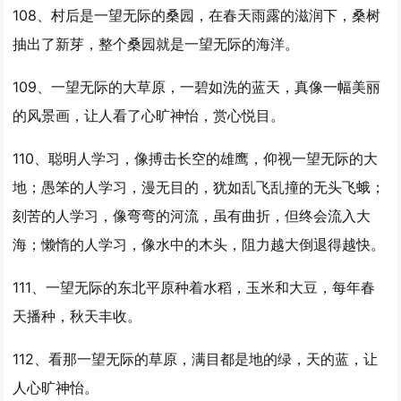
108、村后是
一望
无际的桑园，在春天雨露的滋润下，桑树
抽出了新芽，整个桑园就是
一望
无际的海洋。
109、
一望
无际的大草原，一碧如洗的蓝天，真像一幅美丽
的风景画，让人看了心旷神怡，赏心悦目。
110、聪明人学习，像搏击长空的雄鹰，仰视
一望
无际的大
地；愚笨的人学习，漫无目的，犹如乱飞乱撞的无头飞蛾；
刻苦的人学习，像弯弯的河流，虽有曲折，但终会流入大
海；懒惰的人学习，像水中的木头，阻力越大倒退得越快。
111、
一望
无际的东北平原种着水稻，玉米和大豆，每年春
天播种，秋天丰收。
112、看那
一望
无际的草原，满目都是地的绿，天的蓝，让
人心旷神怡。