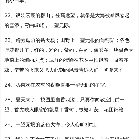
的小白羊。
22、银装素裹的群山，登高远望，就像是大海被暴风卷起
的雪浪，弯曲崎岖，
一望
无际。
23、路旁遮荫的钻天杨；田野上
一望
无根的葡萄架；各色
野花都开了，红的，粉的，紫的，白的，像秀在一块绿色大
地毯上的绚丽斑点；成群的蜜蜂在花丛中忙碌着，吸着花
蕊，辛苦的飞来又飞去此刻的风景告诉人们，初夏来临。
24、我喜欢在农村的夜晚看那
一望
无际的星空。
25、夏天来了，校园里幽香四溢，只要你向教室门前
一
望
，首先映入眼帘的就是丁香树，枝繁叶茂，花团锦簇。
26、
一望
无垠的蓝色大海，令人心旷神怡。