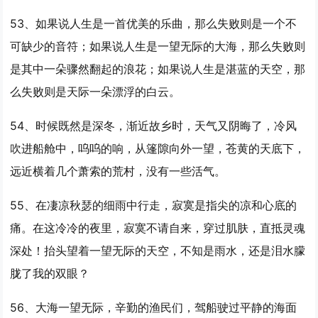
53、如果说人生是一首优美的乐曲，那么失败则是一个不
可缺少的音符；如果说人生是
一望
无际的大海，那么失败则
是其中一朵骤然翻起的浪花；如果说人生是湛蓝的天空，那
么失败则是天际一朵漂浮的白云。
54、时候既然是深冬，渐近故乡时，天气又阴晦了，冷风
吹进船舱中，呜呜的响，从篷隙向外
一望
，苍黄的天底下，
远近横着几个萧索的荒村，没有一些活气。
55、在凄凉秋瑟的细雨中行走，寂寞是指尖的凉和心底的
痛。在这冷冷的夜里，寂寞不请自来，穿过肌肤，直抵灵魂
深处！抬头望着
一望
无际的天空，不知是雨水，还是泪水朦
胧了我的双眼？
56、大海
一望
无际，辛勤的渔民们，驾船驶过平静的海面