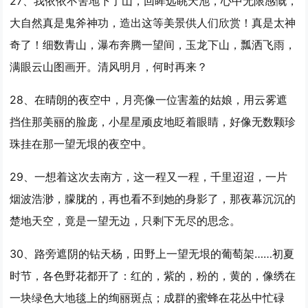
27、我依依不舍地下了山，回眸远眺天池，心中无限感慨，
大自然真是鬼斧神功，造出这等美景供人们欣赏！真是太神
奇了！细数青山，瀑布奔腾
一望
间，玉龙下山，瓢洒飞雨，
满眼云山图画开。清风明月，何时再来？
28、在晴朗的夜空中，月亮像一位害羞的姑娘，用云雾遮
挡住那美丽的脸庞，小星星顽皮地眨着眼睛，好像无数颗珍
珠挂在那
一望
无垠的夜空中。
29、一想着这次去南方，这一程又一程，千里迢迢，一片
烟波浩渺，朦胧的，再也看不到她的身影了，那夜幕沉沉的
楚地天空，竟是
一望
无边，只剩下无尽的思念。
30、路旁遮阴的钻天杨，田野上
一望
无垠的葡萄架……初夏
时节，各色野花都开了：红的，紫的，粉的，黄的，像绣在
一块绿色大地毯上的绚丽斑点；成群的蜜蜂在花丛中忙碌