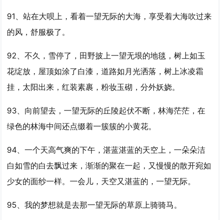
91、站在大呗上，看着
一望
无际的大海，享受着大海吹过来
的风，舒服极了。
92、不久，雪停了，田野披上
一望
无垠的地毯，树上如玉
花绽放，屋顶如涂了白漆，道路如月光洒落，树上冰凌霜
挂，太阳出来，红装素裹，粉妆玉砌，分外妖娆。
93、向前望去，
一望
无际的丘陵起伏不断，林海茫茫，在
绿色的林海中间还点缀着一簇簇的小黄花。
94、一个天高气爽的下午，湛蓝湛蓝的天空上，一朵朵洁
白如雪的白去飘过来，渐渐的聚在一起，又慢慢的散开宛如
少女的面纱一样。一会儿，天空又湛蓝的，
一望
无际。
95、我的梦想就是去那
一望
无际的草原上骑骑马。