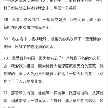
一色木屋瓦舍，鸡鸣狗吠，倒还生气。值得称赞的是，整个
村子都掩隐在林木绿叶之中，风景十分美丽。
68、早晨，凉风习习，
一望
碧空如洗，阳光明媚，树上的
新叶在风中欢快地摇曳生姿。
69、冬去春来，杨柳吐绿，温暖的春风吹绿了
一望
无际的
麦田，吹皱了静静流淌的河水。
70、我爱我的祖国，因为她有五千年光辉且不朽的悠久历
史；我爱我的祖国，因为她博大精深蕴藏着无穷的宝藏；我
爱我的祖国，因为她文明进步，在这片
一望
无际的黄土上孕
育了千千万万华夏儿女。
71、那碧绿的海面，像丝绸一样柔和，微荡着涟猗。从高处
看，烟波浩渺，
一望
无际；而有时，海水就在你的脚边，轻