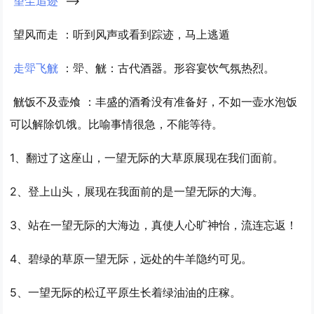
望尘追迹
-->
望风而走
：听到风声或看到踪迹，马上逃遁
走斝飞觥
：斝、觥：古代酒器。形容宴饮气氛热烈。
觥饭不及壶飧
：丰盛的酒肴没有准备好，不如一壶水泡饭
可以解除饥饿。比喻事情很急，不能等待。
1、翻过了这座山，
一望
无际的大草原展现在我们面前。
2、登上山头，展现在我面前的是
一望
无际的大海。
3、站在
一望
无际的大海边，真使人心旷神怡，流连忘返！
4、碧绿的草原
一望
无际，远处的牛羊隐约可见。
5、
一望
无际的松辽平原生长着绿油油的庄稼。