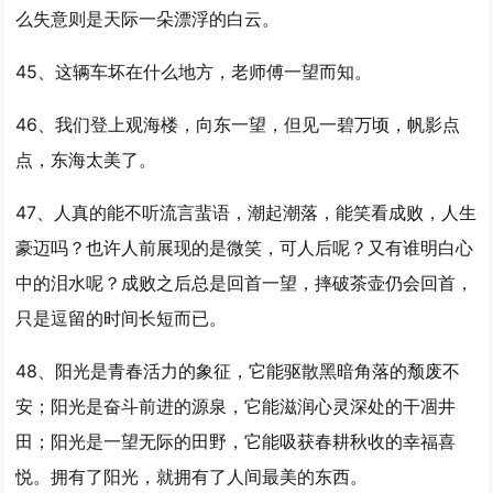
么失意则是天际一朵漂浮的白云。
45、这辆车坏在什么地方，老师傅
一望
而知。
46、我们登上观海楼，向东
一望
，但见一碧万顷，帆影点
点，东海太美了。
47、人真的能不听流言蜚语，潮起潮落，能笑看成败，人生
豪迈吗？也许人前展现的是微笑，可人后呢？又有谁明白心
中的泪水呢？成败之后总是回首
一望
，摔破茶壶仍会回首，
只是逗留的时间长短而已。
48、阳光是青春活力的象征，它能驱散黑暗角落的颓废不
安；阳光是奋斗前进的源泉，它能滋润心灵深处的干凅井
田；阳光是
一望
无际的田野，它能吸获春耕秋收的幸福喜
悦。拥有了阳光，就拥有了人间最美的东西。