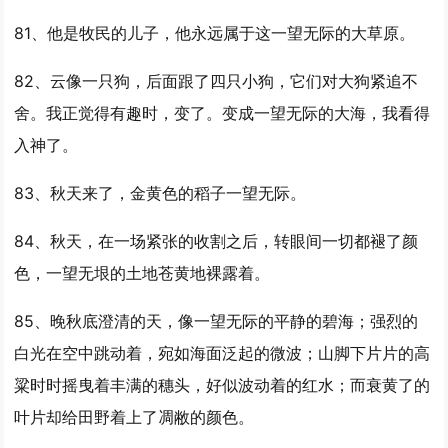
81、他是牧民的儿子，他永远属于这
一望
无际的大草原。
82、云像一只狗，后面跟了四只小狗，它们对大狗紧追不
舍。我正觉得有趣时，变了。变成
一望
无际的大海，我看得
入神了。
83、秋天来了，金黄色的稻子
一望
无际。
84、秋天，在一场紧张的收割之后，转眼间一切都褪了颜
色，
一望
无垠的土地苍黄地裸露着。
85、晚秋底澄清的天，像
一望
无际的平静的碧海；强烈的
白光在空中跳动着，宛如海面泛起的微波；山脚下片片的高
粱时时摇曳着丰满的穗头，好似波动着的红水；而衰黄了的
叶片却给田野着上了凋敝的颜色。