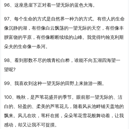
96、这座悬崖下正对着
一望
无际的蓝色大海。
97、每个生命的方式是自然界一种力的方式。有些人的生命
像沉静的湖，有些像白云飘荡的
一望
无际的天空，有些像丰
腴富饶的平原，有些像断断续续的山峰。我觉得约翰克利斯
朵夫的生命像一条河。
98、看到那数不尽的饿青松白桦，谁能不向五湖四海望
一
望
呢?
99、我喜欢到这种
一望
无际的田野上来旅游一圈。
100、晚秋，是芦苇花盛开的季节。眼前那
一望
无际的、洁
白的、轻盈的、柔美的芦苇花儿，随着风从池畔铺天盖地的
飘来。风儿在吹，苇杆在摇，朵朵苇花雪花般舞动着，让我
感动，却又让我不可捉摸。