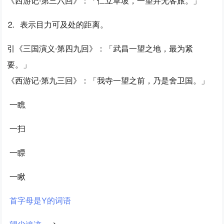
《西游记·第三六回》：「伫立草坡，一望并无客旅。」
⒉ 表示目力可及处的距离。
引
《三国演义·第四九回》：「武昌一望之地，最为紧
要。」
《西游记·第九三回》：「我寺一望之前，乃是舍卫国。」
一瞧
一扫
一瞟
一瞅
首字母是Y的词语