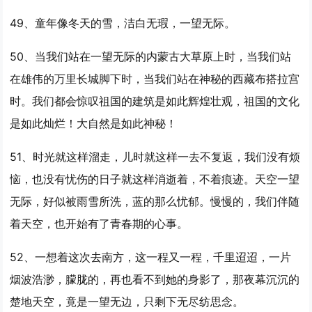
49、童年像冬天的雪，洁白无瑕，
一望
无际。
50、当我们站在
一望
无际的内蒙古大草原上时，当我们站
在雄伟的万里长城脚下时，当我们站在神秘的西藏布搭拉宫
时。我们都会惊叹祖国的建筑是如此辉煌壮观，祖国的文化
是如此灿烂！大自然是如此神秘！
51、时光就这样溜走，儿时就这样一去不复返，我们没有烦
恼，也没有忧伤的日子就这样消逝着，不着痕迹。天空
一望
无际，好似被雨雪所洗，蓝的那么忧郁。慢慢的，我们伴随
着天空，也开始有了青春期的心事。
52、一想着这次去南方，这一程又一程，千里迢迢，一片
烟波浩渺，朦胧的，再也看不到她的身影了，那夜幕沉沉的
楚地天空，竟是
一望
无边，只剩下无尽纺思念。