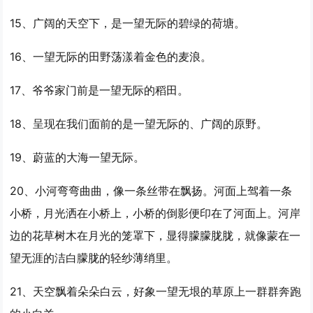
15、广阔的天空下，是
一望
无际的碧绿的荷塘。
16、
一望
无际的田野荡漾着金色的麦浪。
17、爷爷家门前是
一望
无际的稻田。
18、呈现在我们面前的是
一望
无际的、广阔的原野。
19、蔚蓝的大海
一望
无际。
20、小河弯弯曲曲，像一条丝带在飘扬。河面上驾着一条
小桥，月光洒在小桥上，小桥的倒影便印在了河面上。河岸
边的花草树木在月光的笼罩下，显得朦朦胧胧，就像蒙在
一
望
无涯的洁白朦胧的轻纱薄绡里。
21、天空飘着朵朵白云，好象
一望
无垠的草原上一群群奔跑