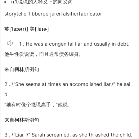
n.1.说谎的人释义下的同义词
storyteller
fibber
perjurer
falsifier
fabricator
英[ˈlaɪə(r)] 美[ˈlaɪɚ]
1 . He was a congenital
liar
and usually in debt.
他生性爱说谎，而且通常债务缠身。
来自柯林斯例句
2 . \"She seems at times an accomplished
liar
,\" he sai
d.
“她有时像个撒谎高手，”他说。
来自柯林斯例句
3 . \"
Liar
!\" Sarah screamed, as she thrashed the child.