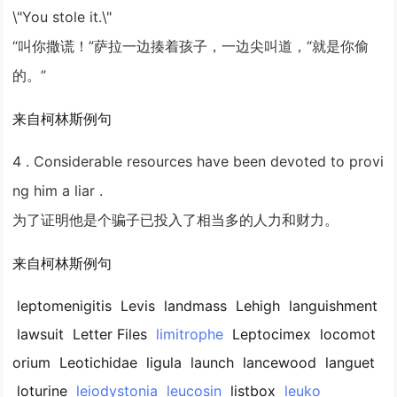
\"You stole it.\"
“叫你撒谎！”萨拉一边揍着孩子，一边尖叫道，“就是你偷
的。”
来自柯林斯例句
4 . Considerable resources have been devoted to provi
ng him a
liar
.
为了证明他是个骗子已投入了相当多的人力和财力。
来自柯林斯例句
leptomenigitis
Levis
landmass
Lehigh
languishment
lawsuit
Letter Files
limitrophe
Leptocimex
locomot
orium
Leotichidae
ligula
launch
lancewood
languet
loturine
leiodystonia
leucosin
listbox
leuko