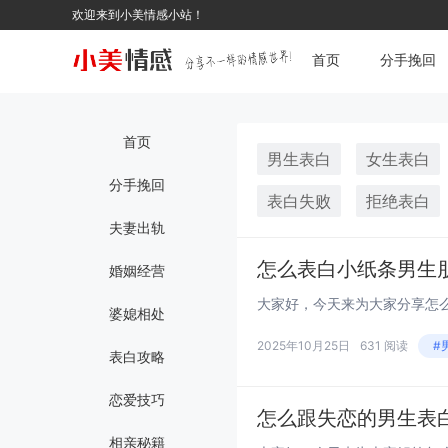
欢迎来到小美情感小站！
首页
分手挽回
首页
男生表白
女生表白
分手挽回
表白失败
拒绝表白
夫妻出轨
怎么表白小纸条男生
婚姻经营
婆媳相处
2025年10月25日
631 阅读
#
表白攻略
恋爱技巧
怎么跟失恋的男生表
相亲秘籍