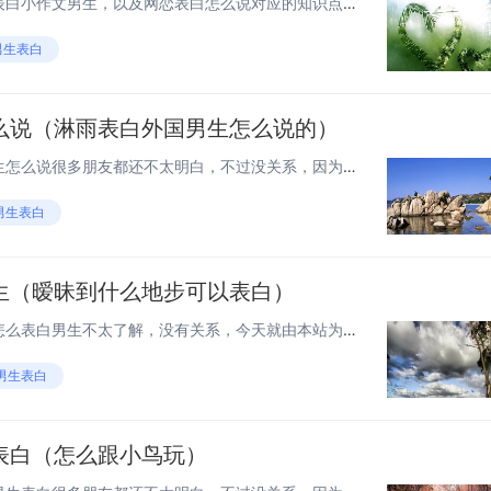
本篇文章给大家谈谈网恋怎么表白小作文男生，以及网恋表白怎么说对应的知识点，文章可能有点长，但是希望大家可以阅读完，增长自己的知识，最重要的是希望对各位有所帮助，可以解决了您的问题，不要忘了收藏本站喔。 网恋 怎么表白 就对他说，我懂你可能会...
男生表白
么说（淋雨表白外国男生怎么说的）
大家好，关于淋雨表白外国男生怎么说很多朋友都还不太明白，不过没关系，因为今天小编就来为大家分享关于淋雨表白外国男生怎么说的的知识点，相信应该可以解决大家的一些困惑和问题，如果碰巧可以解决您的问题，还望关注下本站哦，希望对各位有所帮助！ 英国...
男生表白
生（暧昧到什么地步可以表白）
大家好，如果您还对暧昧期间怎么表白男生不太了解，没有关系，今天就由本站为大家分享暧昧期间怎么表白男生的知识，包括暧昧到什么地步可以表白的问题都会给大家分析到，还望可以解决大家的问题，下面我们就开始吧！ 暧昧期女生怎么撩男生 装的坚强一点，但...
男生表白
表白（怎么跟小鸟玩）