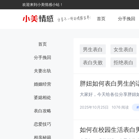
欢迎来到小美情感小站！
首页
分手挽回
首页
男生表白
女生表白
分手挽回
表白失败
拒绝表白
夫妻出轨
胖妞如何表白男生的
婚姻经营
婆媳相处
2025年10月25日
1076 阅读
表白攻略
恋爱技巧
如何在校园生活表白
相亲秘籍