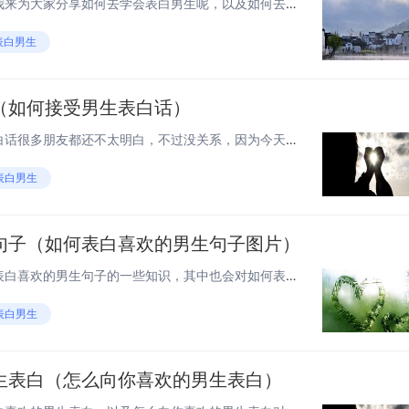
各位老铁们，大家好，今天由我来为大家分享如何去学会表白男生呢，以及如何去学会表白男生呢的相关问题知识，希望对大家有所帮助。如果可以帮助到大家，还望关注搜藏下本站，您的支持是我们最大的动力，谢谢大家了哈，下面我们开始吧！ 如何表白男生？ 1、...
表白男生
（如何接受男生表白话）
大家好，关于如何接受男生表白话很多朋友都还不太明白，不过没关系，因为今天小编就来为大家分享关于如何接受男生表白话的知识点，相信应该可以解决大家的一些困惑和问题，如果碰巧可以解决您的问题，还望关注下本站哦，希望对各位有所帮助！ 如何高情商的答...
表白男生
句子（如何表白喜欢的男生句子图片）
大家好，今天给各位分享如何表白喜欢的男生句子的一些知识，其中也会对如何表白喜欢的男生句子图片进行解释，文章篇幅可能偏长，如果能碰巧解决你现在面临的问题，别忘了关注本站，现在就马上开始吧！ 给喜欢的男生表白的句子 1、我希望青春是一抹夕阳，给...
表白男生
生表白（怎么向你喜欢的男生表白）