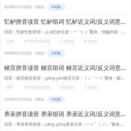
2026年07月06日
0阅读
#词典
忆鲈拼音读音 忆鲈组词 忆鲈近义词/反义词意思解释
词语：忆鲈忆鲈拼音：yì lú忆鲈注音：一ˋ ㄌㄨˊ繁体：憶鱸内容： 词语解释忆鲈[ yì lú ]⒈ 犹忆莼鲈。引证解释⒈ 犹忆莼鲈。引明 张煌言 《答纪石青年丈》诗之二：“已知世态供谈虎，岂为微名重忆鱸。” 首...
忆鲈
首字母是Y的词语
忆字组合
鲈字组合
2026年07月06日
0阅读
#词典
鲠言拼音读音 鲠言组词 鲠言近义词/反义词意思解释
词语：鲠言鲠言拼音：gěng yán鲠言注音：ㄍㄥˇ 一ㄢˊ繁体：鯁言内容： 词语解释鲠言[ gěng yán ]⒈ 坚决直率地言说，直言。⒉ 坚决直率的言论，刚直的言论。引证解释⒈ 坚决直率地言说，直...
鲠言
首字母是G的词语
鲠字组合
言字组合
2026年07月06日
0阅读
#词典
养汞拼音读音 养汞组词 养汞近义词/反义词意思解释
词语：养汞养汞拼音：yǎng gǒng养汞注音：一ㄤˇ ㄍㄨㄥˇ繁体：養汞内容： 词语解释养汞[ yǎng gǒng ]⒈ 指用水银炼丹。引证解释⒈ 指用水银炼丹。引《云笈七籤》卷六九：“宝鼎养汞而生砂……号为元真...