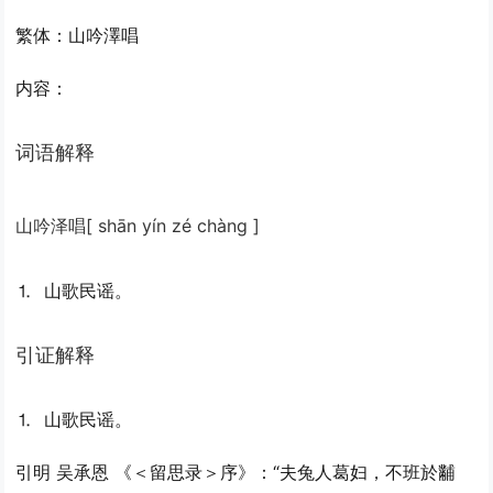
繁体：山吟澤唱
内容：
词语解释
山吟泽唱
[ shān yín zé chàng ]
⒈ 山歌民谣。
引证解释
⒈ 山歌民谣。
引
明 吴承恩 《＜留思录＞序》：“夫兔人葛妇，不班於黼