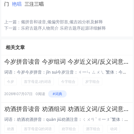
门
艳唱
三注三唱
上一篇：
儎拼音和读音,儎偏旁部首,儎吉凶分析及解释
下一篇：
乐府古题序人物简介 乐府古题序起源详细解释
相关文章
今岁拼音读音 今岁组词 今岁近义词/反义词意思解释
词语：今岁今岁拼音：jīn suì今岁注音：ㄐ一ㄣ ㄙㄨㄟˋ繁体：今歲内容： 词语解释今岁[ jīn suì ]⒈ 指今年。例今岁是个丰收年。英this year;引证解释⒈ 今年。引唐 元稹 《赋得数蓂》诗：“尧...
今岁
首字母是J的词语
今字组合
岁字组合
2026年07月07日
0阅读
#词典
劝酒拼音读音 劝酒组词 劝酒近义词/反义词意思解释
词语：劝酒劝酒拼音：quàn jiǔ劝酒注音：ㄑㄨㄢˋ ㄐ一ㄡˇ繁体：勸酒内容： 词语解释劝酒[ quàn jiǔ ]⒈ 在酒席上劝人喝酒。英urge sb. to drink(at a banquet);引证解释⒈ &nbs...
劝酒
首字母是Q的词语
劝字组合
酒字组合
动词