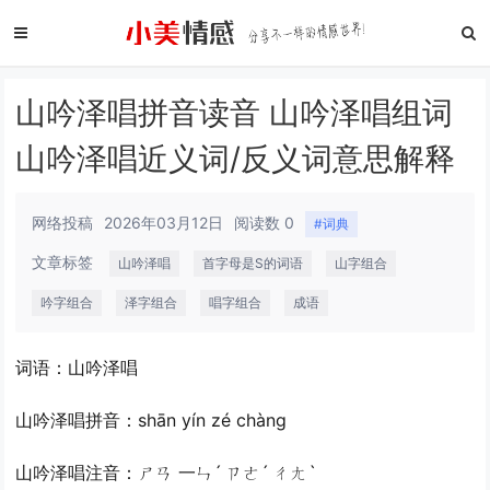
山吟泽唱拼音读音 山吟泽唱组词
山吟泽唱近义词/反义词意思解释
网络投稿
2026年03月12日
阅读数 0
#词典
文章标签
山吟泽唱
首字母是S的词语
山字组合
吟字组合
泽字组合
唱字组合
成语
词语：山吟泽唱
山吟泽唱拼音：shān yín zé chàng
山吟泽唱注音：ㄕㄢ 一ㄣˊ ㄗㄜˊ ㄔㄤˋ