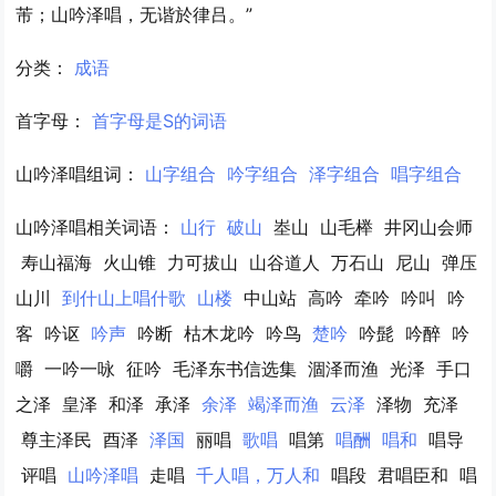
芾；山吟泽唱，无谐於律吕。”
分类：
成语
首字母：
首字母是S的词语
山吟泽唱组词：
山字组合
吟字组合
泽字组合
唱字组合
山吟泽唱相关词语：
山行
破山
峚山
山毛榉
井冈山会师
寿山福海
火山锥
力可拔山
山谷道人
万石山
尼山
弹压
山川
到什山上唱什歌
山楼
中山站
高吟
牵吟
吟叫
吟
客
吟讴
吟声
吟断
枯木龙吟
吟鸟
楚吟
吟髭
吟醉
吟
嚼
一吟一咏
征吟
毛泽东书信选集
涸泽而渔
光泽
手口
之泽
皇泽
和泽
承泽
余泽
竭泽而渔
云泽
泽物
充泽
尊主泽民
酉泽
泽国
丽唱
歌唱
唱第
唱酬
唱和
唱导
评唱
山吟泽唱
走唱
千人唱，万人和
唱段
君唱臣和
唱