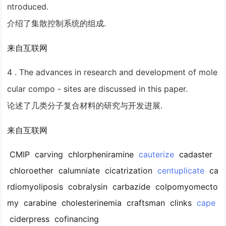
ntroduced.
介绍了集散控制系统的组成.
来自互联网
4 . The advances in research and development of mole
cular
compo
- sites are discussed in this paper.
论述了几类分子复合材料的研究与开发进展.
来自互联网
CMIP
carving
chlorpheniramine
cauterize
cadaster
chloroether
calumniate
cicatrization
centuplicate
ca
rdiomyoliposis
cobralysin
carbazide
colpomyomecto
my
carabine
cholesterinemia
craftsman
clinks
cape
ciderpress
cofinancing