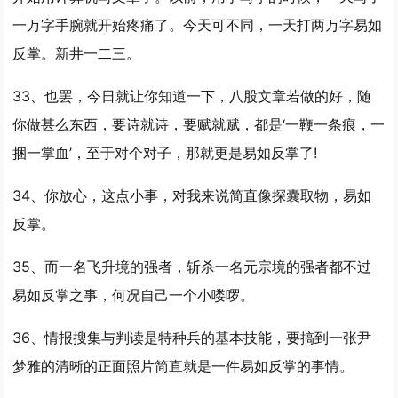
一万字手腕就开始疼痛了。今天可不同，一天打两万字
易如
反掌
。新井一二三。
33、也罢，今日就让你知道一下，八股文章若做的好，随
你做甚么东西，要诗就诗，要赋就赋，都是‘一鞭一条痕，一
捆一掌血’，至于对个对子，那就更是
易如反掌
了!
34、你放心，这点小事，对我来说简直像探囊取物，
易如
反掌
。
35、而一名飞升境的强者，斩杀一名元宗境的强者都不过
易如反掌
之事，何况自己一个小喽啰。
36、情报搜集与判读是特种兵的基本技能，要搞到一张尹
梦雅的清晰的正面照片简直就是一件
易如反掌
的事情。