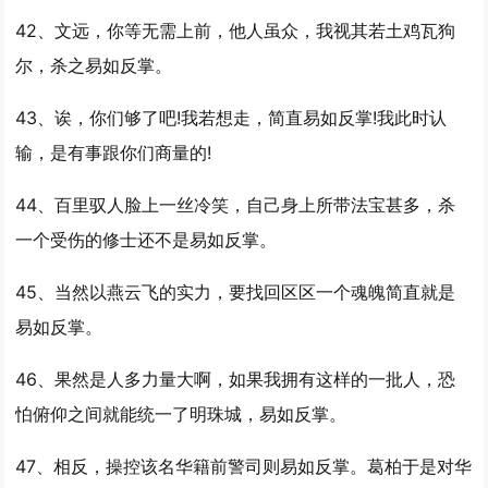
42、文远，你等无需上前，他人虽众，我视其若土鸡瓦狗
尔，杀之
易如反掌
。
43、诶，你们够了吧!我若想走，简直
易如反掌
!我此时认
输，是有事跟你们商量的!
44、百里驭人脸上一丝冷笑，自己身上所带法宝甚多，杀
一个受伤的修士还不是
易如反掌
。
45、当然以燕云飞的实力，要找回区区一个魂魄简直就是
易如反掌
。
46、果然是人多力量大啊，如果我拥有这样的一批人，恐
怕俯仰之间就能统一了明珠城，
易如反掌
。
47、相反，操控该名华籍前警司则
易如反掌
。葛柏于是对华