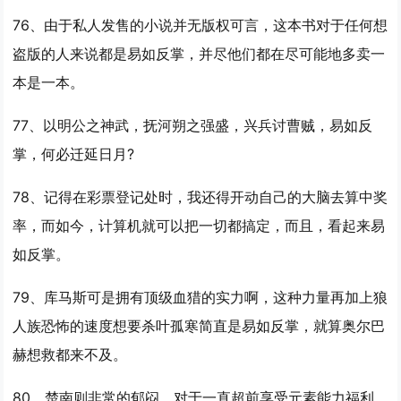
76、由于私人发售的小说并无版权可言，这本书对于任何想
盗版的人来说都是
易如反掌
，并尽他们都在尽可能地多卖一
本是一本。
77、以明公之神武，抚河朔之强盛，兴兵讨曹贼，
易如反
掌
，何必迁延日月?
78、记得在彩票登记处时，我还得开动自己的大脑去算中奖
率，而如今，计算机就可以把一切都搞定，而且，看起来
易
如反掌
。
79、库马斯可是拥有顶级血猎的实力啊，这种力量再加上狼
人族恐怖的速度想要杀叶孤寒简直是
易如反掌
，就算奥尔巴
赫想救都来不及。
80、楚南则非常的郁闷，对于一直超前享受元素能力福利