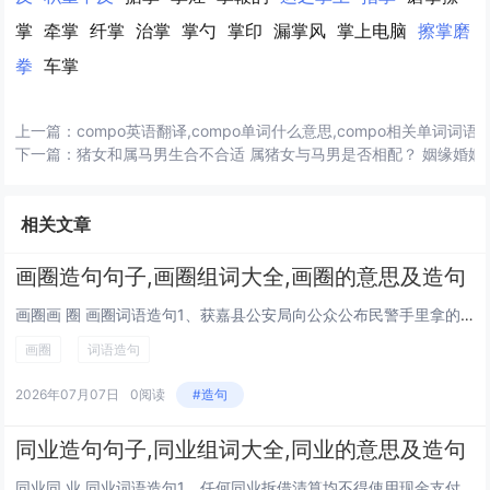
掌
牵掌
纤掌
治掌
掌勺
掌印
漏掌风
掌上电脑
擦掌磨
拳
车掌
上一篇：
compo英语翻译,compo单词什么意思,compo相关单词词语
下一篇：
猪女和属马男生合不合适 属猪女与马男是否相配？ 姻缘婚姻
相关文章
画圈造句句子,画圈组词大全,画圈的意思及造句
画圈画 圈 画圈词语造句1、获嘉县公安局向公众公布民警手里拿的是对讲机画圈处。2、你可以两边着力，来来回回，或者用中指画圈。3、请选出正确答案并在其字母上画圈。4、手心与脸沾湿，搓揉面皂充分起泡后画圈方式按摩脸部，再用清水彻底冲洗乾净即可。...
画圈
词语造句
2026年07月07日
0阅读
#造句
同业造句句子,同业组词大全,同业的意思及造句
同业同 业 同业词语造句1、任何同业拆借清算均不得使用现金支付。2、培训系统？？跨势集团内的研发单位连同其国际性的联盟机构，携手打造最先进的培训系统，是其他同业者望尘莫及的。3、从此，乾泰祥励精图治，所经营的产品和服务质量在苏州同业中一直名...