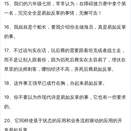
15、我们的六年级七班，常常认为：在障碍接力赛中拿个第
一名，完完全全是
易如反掌
的事情，无懈可击！
16、我叔叔是个船长，要我介绍你去做海员，真是
易如反掌
的事。
17、不过说句实在话，玩后裔的需要跟着坦克或者战士走，
而不是让别人跟着你，因为切死后裔实在太容易了，埋伏在
草里的法师刺客，哪怕经济不高，弄死后裔
易如反掌
。
18、这件事王强早已成竹在胸，办起来
易如反掌
。
19、你不要以为作现代诗是
易如反掌
的事，它也有一些要求
的。
20、它同样使基于状态的应用和业务流程驱动的应用的开
发
易如反掌
。