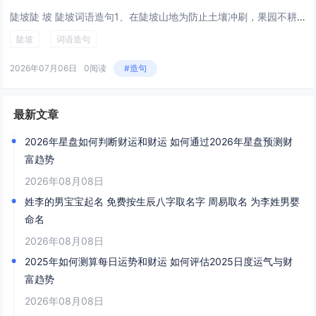
陡坡陡 坡 陡坡词语造句1、在陡坡山地为防止土壤冲刷，果园不耕翻。2、这都是黄支书生前发动群众退耕平田的成果，而过去这里都是陡坡洼，寸草不生。3、兜兜转转，四人又来到月亡山北面，刚才路过时已暗中留心此处环境，这里陡坡向下，遍布碎石，周围枝叶...
陡坡
词语造句
2026年07月06日
0阅读
#造句
最新文章
2026年星盘如何判断财运和财运 如何通过2026年星盘预测财
富趋势
2026年08月08日
姓李的男宝宝起名 免费按生辰八字取名字 周易取名 为李姓男婴
命名
2026年08月08日
2025年如何测算每日运势和财运 如何评估2025日度运气与财
富趋势
2026年08月08日