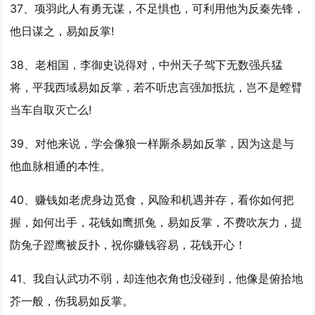
37、项羽此人有勇无谋，不足惧也，可利用他为反秦先锋，
他日谋之，
易如反掌
!
38、老相国，李御史说得对，中州天子驾下无数强兵猛
将，平我西域
易如反掌
，若不听忠言强加抵抗，岂不是螳臂
当车自取灭亡么!
39、对他来说，学会像狼一样厮杀
易如反掌
，因为这是与
他血脉相通的本性。
40、赚钱如老虎身边觅食，风险和机遇并存，看你如何把
握，如何出手，花钱如鹰抓兔，
易如反掌
，不费吹灰力，提
防兔子蹬鹰被反扑，祝你赚钱容易，花钱开心！
41、我自认武功不弱，却连他衣角也没碰到，他像是俯拾地
芥一般，伤我
易如反掌
。