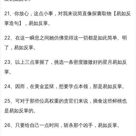
21、你放心，这点小事，对我来说简直像探囊取物【
易如反
掌
造句】，
易如反掌
。
22、在这一瞬息之间她仿佛觉得这一切都是如此简单、明
了，
易如反掌
。
23、以上三点掌握了，挑选一条密度嗷嗷好的星月
易如反
掌
。
24、因而，在黄金监狱，想要学点本领，那是
易如反掌
。
25、可对于那些位高权重的贪官们来说，摘食这些鲜桃也
是
易如反掌
的。
26、只要给自己一点时间，斩杀那个凶手，
易如反掌
。