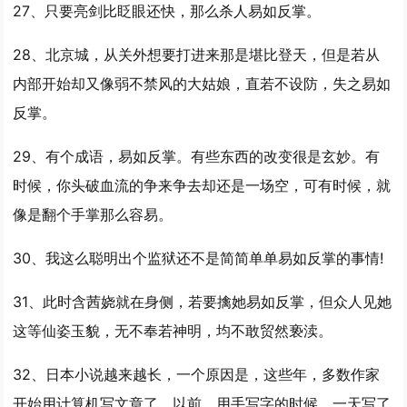
27、只要亮剑比眨眼还快，那么杀人
易如反掌
。
28、北京城，从关外想要打进来那是堪比登天，但是若从
内部开始却又像弱不禁风的大姑娘，直若不设防，失之
易如
反掌
。
29、有个成语，
易如反掌
。有些东西的改变很是玄妙。有
时候，你头破血流的争来争去却还是一场空，可有时候，就
像是翻个手掌那么容易。
30、我这么聪明出个监狱还不是简简单单
易如反掌
的事情!
31、此时含茜娆就在身侧，若要擒她
易如反掌
，但众人见她
这等仙姿玉貌，无不奉若神明，均不敢贸然亵渎。
32、日本小说越来越长，一个原因是，这些年，多数作家
开始用计算机写文章了。以前，用手写字的时候，一天写了