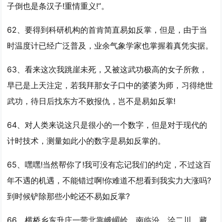
子倒也是条汉子!重情重义!”。
62、要得到科研机构的首肯简直
易如反掌
，但是，由于当
时温度计已经广泛普及，业余气象学家也掌握着真凭实据。
63、看来这次我跳崖未死，又被这武功极高的女子所救，
早已是上天注定，若我拜那女子口中的婆婆为师，习得绝世
武功，待日后找东方不败报仇，岂不是
易如反掌
!
64、对人类来说这只是很小的一个数字，但是对于现代的
计时技术，测量如此小的数字是
易如反掌
的。
65、嘿嘿!当然帮你了!我可没有忘记我们的约定，不过这百
年不遇的机遇，不能错过啊!你难道不想看到我实力大涨吗?
到时候铲除那些小蛇还不
易如反掌
?
66、横桥乡东升庄一带北靠峨嵋岭，南临汾、浍二川，藏