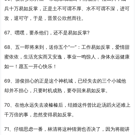
兵十万
易如反掌
，正是土不可谓不厚、水不可谓不深，进可
攻，退可守，于是，晋景公欣然而往。
67、嘿嘿，要杀他们，还不是
易如反掌
?
68、五一即将来到，送你五个“一”：工作
易如反掌
，爱情甜
蜜依依，生活充实而又安逸，事业一鸣惊人，身体永远健康
如一！愿五一开心快乐！
69、游俊担心的正是这个神机城，已经失去的三个小城他
却并不担心，只要时机成熟，要夺回来
易如反掌
。
70、在他永远失去凌榛榛后，结婚这件曾比赴汤蹈火还难上
千万倍的事，忽然变得
易如反掌
。
71、仔细思虑一番，林清将这种猜测也否决了，因为将能讲