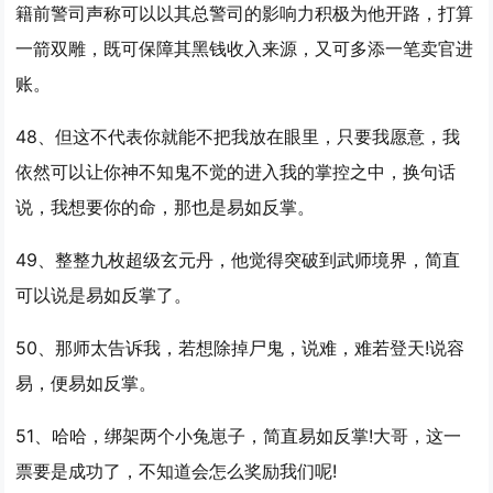
籍前警司声称可以以其总警司的影响力积极为他开路，打算
一箭双雕，既可保障其黑钱收入来源，又可多添一笔卖官进
账。
48、但这不代表你就能不把我放在眼里，只要我愿意，我
依然可以让你神不知鬼不觉的进入我的掌控之中，换句话
说，我想要你的命，那也是
易如反掌
。
49、整整九枚超级玄元丹，他觉得突破到武师境界，简直
可以说是
易如反掌
了。
50、那师太告诉我，若想除掉尸鬼，说难，难若登天!说容
易，便
易如反掌
。
51、哈哈，绑架两个小兔崽子，简直
易如反掌
!大哥，这一
票要是成功了，不知道会怎么奖励我们呢!