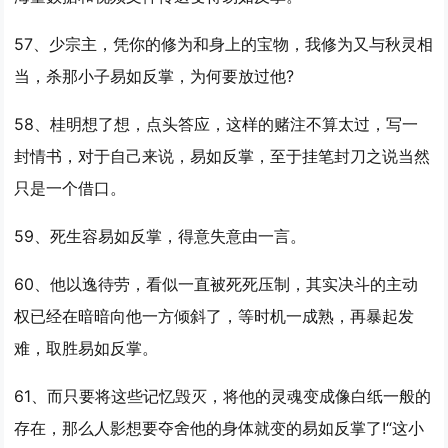
57、少宗主，凭你的修为和身上的宝物，我修为又与秋灵相
当，杀那小子
易如反掌
，为何要放过他?
58、桂明想了想，点头答应，这样的赌注不算太过，写一
封情书，对于自己来说，
易如反掌
，至于挂笔封刀之说当然
只是一个借口。
59、死生容
易如反掌
，得意失意由一言。
60、他以逸待劳，看似一直被死死压制，其实决斗的主动
权已经在暗暗向他一方倾斜了，等时机一成熟，再暴起发
难，取胜
易如反掌
。
61、而只要将这些记忆毁灭，将他的灵魂变成像白纸一般的
存在，那么人影想要夺舍他的身体就变的
易如反掌
了!“这小