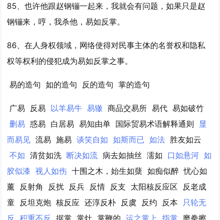
85、也许他跟赵钢镚一起来，我就会有问题，如果只是赵
钢镚来，哼，我杀他，
易如反掌
。
86、在人身权领域，网络使得对民事主体的名誉权和隐私
权等权利的侵犯成为
易如反掌
之事。
易的造句
如的造句
反的造句
掌的造句
广易
反易
以羊易牛
易辙
商品交易所
易代
易如破竹
删易
惑易
白居易
易知由单
国际贸易术语解释通则
显
而易见
流易
施易
谈笑自如
如斯而已
如法
胜友如云
不如
清贫如洗
断决如流
病去如抽丝
濡如
口如悬河
如
胶似漆
视人如伤
十围之木，始生如蘖
如痴似醉
忧心如
薰
反射角
反扰
反兵
反情
反支
太阳核反应区
反老成
童
反坦克炮
核反应
还淳反朴
反虞
反约
反本
只轮无
反
积重不反
据掌
掌灶
掌鞭的
运之掌上
指掌
磨拳擦