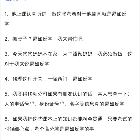
1、他上课认真听讲，做这张考卷对于他简直就是
易如反
掌
。
2、搬桌子？
易如反掌
，我来帮忙吧！
3、今天爸爸妈妈不在家，为了照顾奶奶，我必须做饭，这
对于我来说
易如反掌
。
4、修理这种开关，一懂窍门，
易如反掌
。
5、我觉得移动公司如果有朋友认识的话，某人想查一下别
人的电话号码、身份证号码、名字等信息真的
易如反掌
。
6、如果我把这些课本上的知识都能融会贯通，只要考试的
时候细心点，考个高分就是
易如反掌
的事。