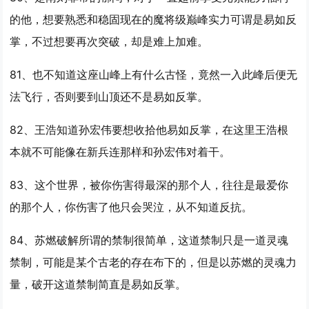
的他，想要熟悉和稳固现在的魔将级巅峰实力可谓是
易如反
掌
，不过想要再次突破，却是难上加难。
81、也不知道这座山峰上有什么古怪，竟然一入此峰后便无
法飞行，否则要到山顶还不是
易如反掌
。
82、王浩知道孙宏伟要想收拾他
易如反掌
，在这里王浩根
本就不可能像在新兵连那样和孙宏伟对着干。
83、这个世界，被你伤害得最深的那个人，往往是最爱你
的那个人，你伤害了他只会哭泣，从不知道反抗。
84、苏燃破解所谓的禁制很简单，这道禁制只是一道灵魂
禁制，可能是某个古老的存在布下的，但是以苏燃的灵魂力
量，破开这道禁制简直是
易如反掌
。