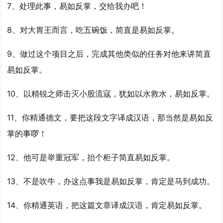
7、处理此事，
易如反掌
，交给我办吧！
8、对大胃王而言，吃五碗饭，简直是
易如反掌
。
9、做过这个项目之后，完成其他类似的任务对他来讲简直
易如反掌
。
10、以精锐之师击灭小股流寇，犹如以水救水，
易如反掌
。
11、你精通德文，要把这段文字译成汉语，那当然是
易如反
掌
的事啰！
12、他可是举重冠军，抬个柜子简直
易如反掌
。
13、不是吹牛，办这点事我是
易如反掌
，肯定是马到成功。
14、你精通英语，把这篇文章译成汉语，肯定
易如反掌
。