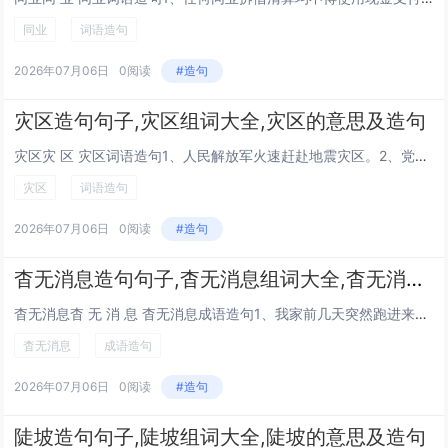
同业
词语造句
2026年07月06日
0阅读
#造句
灾区造句句子,灾区组词大全,灾区的意思及造句
灾区灾 区 灾区词语造句1、人民解放军火速赶赴地震灾区。2、党号召我们团结起来，支援灾区人民。3、五年一班同学倡议每人向灾区小朋友捐献一本书。4、地震发生后，抢险人员立刻奔赴灾区。5、全校师生捐款捐物，支援灾区人民渡过难关。6、战士们奉命开...
灾区
词语造句
2026年07月06日
0阅读
#造句
杳无消息造句句子,杳无消息组词大全,杳无消息的意思及造句
杳无消息杳 无 消 息 杳无消息成语造句1、我家前几天突然跑进来一只可爱的小猫咪，是只狸花猫。我特别喜欢它，可是突然有一天它不见了怎么找都找不到，杳无消息，好像从来都没有来过一般。2、小学的语文老师十分严厉，但渐渐长大再也没有见到过她了，电...
杳无消息
成语造句
2026年07月06日
0阅读
#造句
陡坡造句句子,陡坡组词大全,陡坡的意思及造句