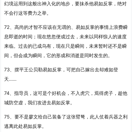
幻境运用到这般出神入化的地步，要抹杀他
易如反掌
，绝对
不会行这等费力之举。
72、高尚的才智不应该在无谓的、
易如反掌
的事情上浪费瞬
息即逝的时间；现在悠忽便成过去，未来以同样惊人的速度
来临。过去的已成乌有，现在只是瞬间，未来暂时还不是瞬
间，但会成为瞬间，它的形成和消逝是同时发生的。
73、摆平王公贝勒
易如反掌
，可把自己嫁出去却难如登
天……
74、指导员，这可是个好机会，不入虎穴，焉得虎子，趁他
城防空虚，我们攻进去
易如反掌
。
75、要不是廖文给自己装备了这张臂弩，此人仗着兵器之利
逃离此处
易如反掌
。