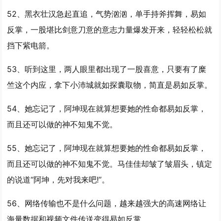
52、黑衣壮汉急起直追，气势汹汹，单手持斧挥舞，
易如
反掌
，一股堪比剑意刀意的意志力量爆发开来，轻轻松松就
挡下紫电箭。
53、听到这里，两人眼里都出现了一股喜意，只要有了糜
竺这个内应，拿下小沛城就如探囊取物，简直是
易如反掌
。
54、她忘记了，阿坤现在就算想要她的性命都
易如反掌
，
而且还可以做的神不知鬼不觉。
55、她忘记了，阿坤现在就算想要她的性命都
易如反掌
，
而且还可以做的神不知鬼不觉。马佳佳却皱了皱眉头，镇定
的说道“阿坤，先对我来吧!”。
56、网络传输也不是什么问题，越来越强大的高速网络让
海量数据和视频文件传送变得
易如反掌
。