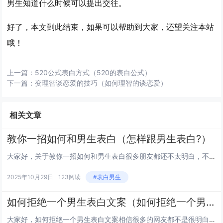
男生知道什么时候可以提出交往。
好了，本文到此结束，如果可以帮助到大家，还望关注本站
哦！
上一篇：
520公式表白方式（520的表白公式）
下一篇：
变理智谈恋爱的技巧（如何理智的谈恋爱）
相关文章
教你一招如何和男生表白（怎样跟男生表白?）
大家好，关于教你一招如何和男生表白很多朋友都还不太明白，不过没关系，因为今天小编就来为大家分享关于怎样跟男生表白?的知识点，相信应该可以解决大家的一些困惑和问题，如果碰巧可以解决您的问题，还望关注下本站哦，希望对各位有所帮助！111如何表白...
2025年10月29日
123阅读
#表白男生
如何拒绝一个男生表白文案（如何拒绝一个男生表白文案）
大家好，如何拒绝一个男生表白文案相信很多的网友都不是很明白，包括如何拒绝一个男生表白文案也是一样，不过没有关系，接下来就来为大家分享关于如何拒绝一个男生表白文案和如何拒绝一个男生表白文案的一些知识点，大家可以关注收藏，免得下次来找不到哦，下...