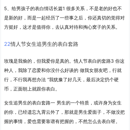
5、给男孩子的表白情话长篇1 很多关系，不是老的好也不
是新的好，而是一起经历了一些事之后，你还真切的觉得对
方挺好，这才是值得你，去认真对待和掏心窝子的关系。
2
2
情人节女生追男生的表白套路
玫瑰是我偷的，但我爱你是真的。情人节表白的套路3 你这
种人，我除了恋爱和你没什么好谈的 做我女朋友吧，行就
行，不行我再想办法 “我犹豫了好几天，最后决定扔个硬
币，正面朝上就跟你表白。
女生追男生的表白套路一 男生的一个特质，或许身为女生
的你，已经遗忘九霄云外了，那就是男生爱面子，不做没把
握的事情，爱也需要靠谱有把握的，不然怎么去表白呀。