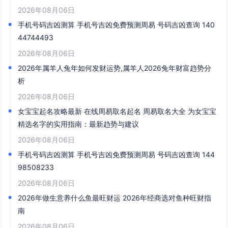
2026年08月06日
手机号码吉凶测算 手机号吉凶免费预测周易 号码吉凶查询 140
44744493
2026年08月06日
2026年属羊人兔年如何发财运势,属羊人2026兔年财富趋势分
析
2026年08月06日
女宝宝起名攻略最新 在线周易取名起名 周易取名大全 为女宝宝
精选名字的实用指南：最新趋势与建议
2026年08月06日
手机号码吉凶测算 手机号吉凶免费预测周易 号码吉凶查询 144
98508233
2026年08月06日
2026年做生意养什么鱼最旺财运 2026年经商选对鱼种旺财指
南
2026年08月06日