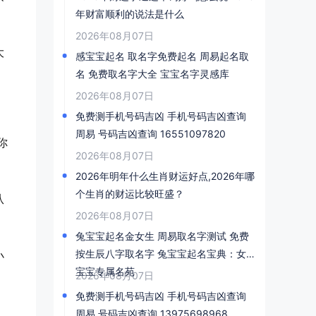
年财富顺利的说法是什么
2026年08月07日
大
感宝宝起名 取名字免费起名 周易起名取
名 免费取名字大全 宝宝名字灵感库
2026年08月07日
免费测手机号码吉凶 手机号码吉凶查询
周易 号码吉凶查询 16551097820
你
2026年08月07日
2026年明年什么生肖财运好点,2026年哪
个生肖的财运比较旺盛？
从
2026年08月07日
兔宝宝起名金女生 周易取名字测试 免费
按生辰八字取名字 兔宝宝起名宝典：女
小
宝宝专属名苑
2026年08月07日
免费测手机号码吉凶 手机号码吉凶查询
周易 号码吉凶查询 13975698968