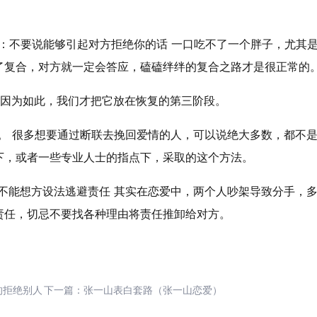
：不要说能够引起对方拒绝你的话 一口吃不了一个胖子，尤其
了复合，对方就一定会答应，磕磕绊绊的复合之路才是很正常的
正因为如此，我们才把它放在恢复的第三阶段。
态。 很多想要通过断联去挽回爱情的人，可以说绝大多数，都不
下，或者一些专业人士的指点下，采取的这个方法。
更不能想方设法逃避责任 其实在恋爱中，两个人吵架导致分手，
责任，切忌不要找各种理由将责任推卸给对方。
的拒绝别人）
下一篇：
张一山表白套路（张一山恋爱）