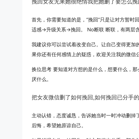
挽回女友无果她很绝情我把她删了要怎么挽
首先，你需要知道的是，“挽回”只是让对方暂时
适感→升级关系→挽回。 No断联 断联，有两层
我建议你可以尝试着改变自己。让自己变得更加
果你还有任何感情上的疑惑，欢迎关注我的微信公众
换位思考 要知道对方想的是什么，想要什么，
厌什么。
把女友微信删了如何挽回,如何挽回已分手
主动认错，态度诚恳，告诉她当时一时冲动删掉
后悔，希望她原谅自己。