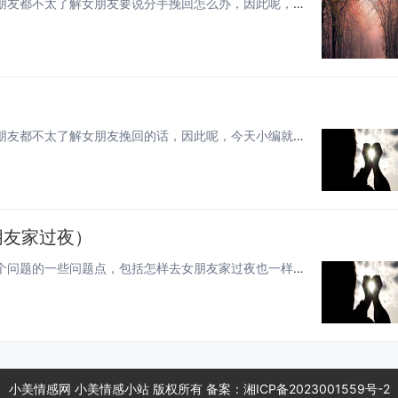
其实女朋友要说分手挽回的问题并不复杂，但是又很多的朋友都不太了解女朋友要说分手挽回怎么办，因此呢，今天小编就来为大家分享女朋友要说分手挽回的一些知识，希望可以帮助到大家，下面我们一起来看看这个问题的分析吧！ 1吵架生气女友要分手该怎么挽回?...
）
其实女朋友挽回黄金时间的问题并不复杂，但是又很多的朋友都不太了解女朋友挽回的话，因此呢，今天小编就来为大家分享女朋友挽回黄金时间的一些知识，希望可以帮助到大家，下面我们一起来看看这个问题的分析吧！ 11女友拉黑后挽回最佳时间 不过也不要超过...
朋友家过夜）
大家好，今天来为大家解答怎么去女朋友家挽回她的心这个问题的一些问题点，包括怎样去女朋友家过夜也一样很多人还不知道，因此呢，今天就来为大家分析分析，现在让我们一起来看看吧！如果解决了您的问题，还望您关注下本站哦，谢谢~ 11正确挽回女友的心方...
小美情感网 小美情感小站 版权所有 备案：
湘ICP备2023001559号-2