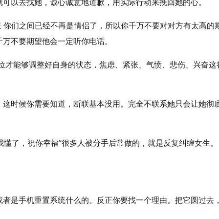
就可以去找她，诚心诚意地道歉，用实际行动来挽回她的心。
态 你们之间已经不再是情侣了，所以你千万不要对对方有太高的
千万不要期望他会一定听你电话。
定位才能够调整好自身的状态，焦虑、紧张、气愤、悲伤、兴奋这
，这时候你需要知道，断联基本没用。完全不联系她只会让她彻
“我懂了，祝你幸福”很多人被分手后常做的，就是反复纠缠女生。
或者是手机重置系统什么的。反正你要找一个理由。把它圆过去