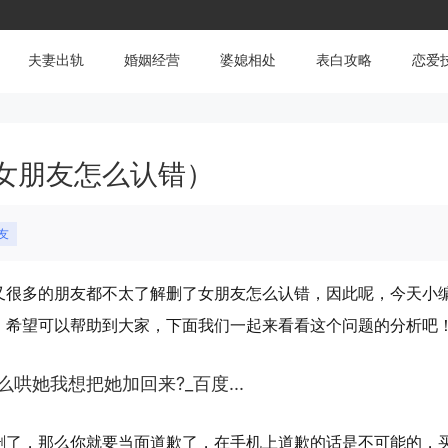
夫妻出轨
婚姻经营
婆媳相处
表白攻略
恋爱
女朋友怎么认错）
友
又很多的朋友都不太了解删了女朋友怎么认错，因此呢，今天小
，希望可以帮助到大家，下面我们一起来看看这个问题的分析吧
她我想把她加回来?_百度...
删了，那么你就要当面道歉了，在手机上道歉的话是不可能的，