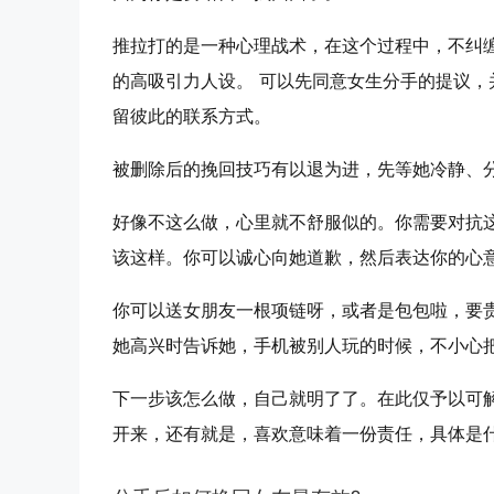
推拉打的是一种心理战术，在这个过程中，不纠
的高吸引力人设。 可以先同意女生分手的提议，
留彼此的联系方式。
被删除后的挽回技巧有以退为进，先等她冷静、
好像不这么做，心里就不舒服似的。你需要对抗
该这样。你可以诚心向她道歉，然后表达你的心
你可以送女朋友一根项链呀，或者是包包啦，要
她高兴时告诉她，手机被别人玩的时候，不小心
下一步该怎么做，自己就明了了。在此仅予以可
开来，还有就是，喜欢意味着一份责任，具体是