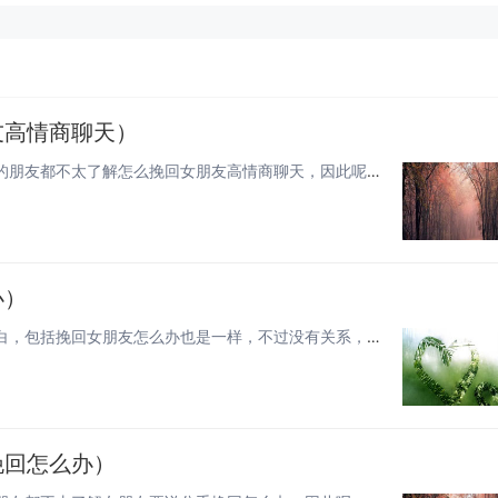
友高情商聊天）
其实怎么挽回女朋友高情商的问题并不复杂，但是又很多的朋友都不太了解怎么挽回女朋友高情商聊天，因此呢，今天小编就来为大家分享怎么挽回女朋友高情商的一些知识，希望可以帮助到大家，下面我们一起来看看这个问题的分析吧！111男生挽回女友的方法挽回女...
办）
大家好，小伙挽回女朋友方法相信很多的网友都不是很明白，包括挽回女朋友怎么办也是一样，不过没有关系，接下来就来为大家分享关于小伙挽回女朋友方法和挽回女朋友怎么办的一些知识点，大家可以关注收藏，免得下次来找不到哦，下面我们开始吧！ 111男生怎...
挽回怎么办）