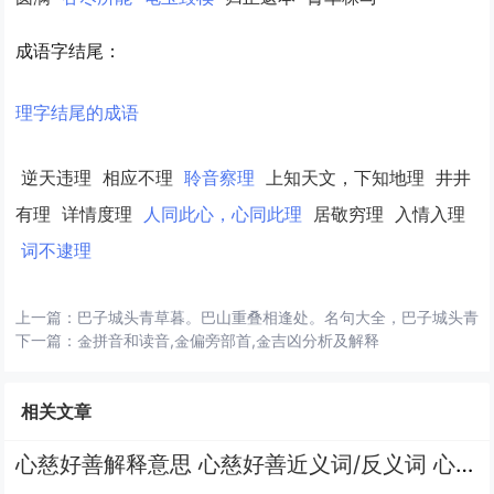
成语字结尾：
理字结尾的成语
逆天违理
相应不理
聆音察理
上知天文，下知地理
井井
有理
详情度理
人同此心，心同此理
居敬穷理
入情入理
词不逮理
上一篇：
巴子城头青草暮。巴山重叠相逢处。名句大全，巴子城头青
下一篇：
金拼音和读音,金偏旁部首,金吉凶分析及解释
相关文章
心慈好善解释意思 心慈好善近义词/反义词 心慈好善的出处解释