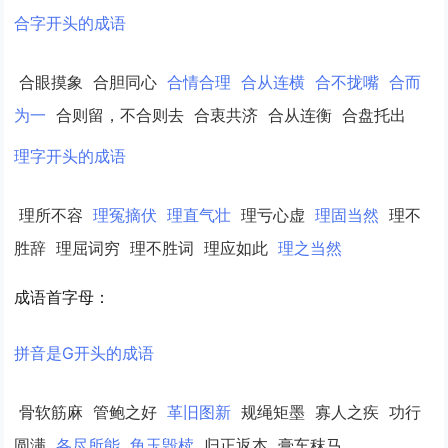
合字开头的成语
合眼摸象
合胆同心
合情合理
合从连横
合不拢嘴
合而
为一
合则留，不合则去
合衷共济
合从连衡
合盘托出
理字开头的成语
理所不容
理冤摘伏
理直气壮
理亏心虚
理固当然
理不
胜辞
理屈词穷
理不胜词
理应如此
理之当然
成语首字母：
拼音是G开头的成语
骨软筋麻
管鲍之好
革旧图新
规绳矩墨
寡人之疾
功行
圆满
各尽所能
龟玉毁椟
归正返本
膏车秣马