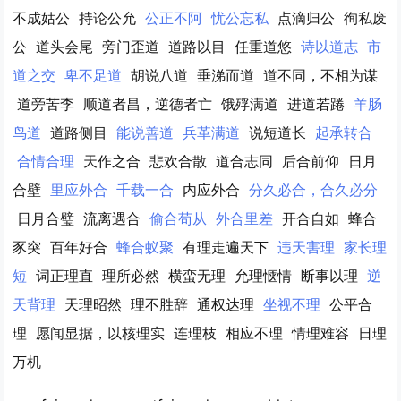
不成姑公
持论公允
公正不阿
忧公忘私
点滴归公
徇私废
公
道头会尾
旁门歪道
道路以目
任重道悠
诗以道志
市
道之交
卑不足道
胡说八道
垂涕而道
道不同，不相为谋
道旁苦李
顺道者昌，逆德者亡
饿殍满道
进道若踡
羊肠
鸟道
道路侧目
能说善道
兵革满道
说短道长
起承转合
合情合理
天作之合
悲欢合散
道合志同
后合前仰
日月
合壁
里应外合
千载一合
内应外合
分久必合，合久必分
日月合璧
流离遇合
偷合苟从
外合里差
开合自如
蜂合
豕突
百年好合
蜂合蚁聚
有理走遍天下
违天害理
家长理
短
词正理直
理所必然
横蛮无理
允理惬情
断事以理
逆
天背理
天理昭然
理不胜辞
通权达理
坐视不理
公平合
理
愿闻显据，以核理实
连理枝
相应不理
情理难容
日理
万机