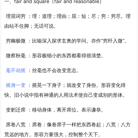
一、fair and square（fair and reasonable）
理屈词穷
：理：道理；理由；屈：短；尽；穷：穷尽。理
由站不住脚；无话可说。
穷幽极微
：比喻深入探求玄奥的学问。亦作“穷纤入微”。
微察秋毫
：形容极细小的东西都看得很清楚。
毫不动摇
：丝毫也不会改变意志。
摇身一变
：摇晃一下身子；就改变了身份。形容变化得
快。旧小说中指有神通的人用法术使自己变成别的形体。
变躬迁席
：移动身体，离开席位。表示谦恭。
席卷八荒
：席卷：像卷席子一样把东西卷起；八荒：八方
荒远的地方。形容力量强大，控制整个天下。