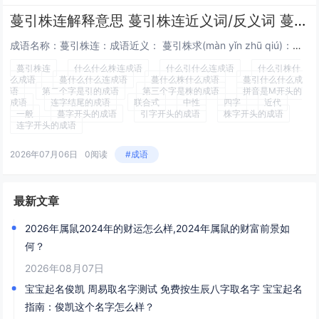
蔓引株连解释意思 蔓引株连近义词/反义词 蔓引株连的出处解释
成语名称：蔓引株连：成语近义： 蔓引株求(màn yǐn zhū qiú)：顺着蔓寻根。比喻一网打尽。枝词蔓语 蔓引株求 无使滋蔓 枝词蔓说 不蔓不支 摘瓜抱蔓 滋蔓难图 荒烟野蔓 抱蔓摘瓜 孳蔓难图 蔓引株连 繁言蔓词 瓜蔓抄 枝辞蔓语...
蔓引株连
什么什么株连成语
什么引什么连成语
什么引株什
么成语
蔓什么什么连成语
蔓什么株什么成语
蔓引什么什么成
语
第二个字是引的成语
第三个字是株的成语
拼音是M开头的
成语
连字结尾的成语
联合式
中性
四字
近代
一般
蔓字开头的成语
引字开头的成语
株字开头的成语
连字开头的成语
2026年07月06日
0阅读
#成语
最新文章
2026年属鼠2024年的财运怎么样,2024年属鼠的财富前景如
何？
2026年08月07日
宝宝起名俊凯 周易取名字测试 免费按生辰八字取名字 宝宝起名
指南：俊凯这个名字怎么样？