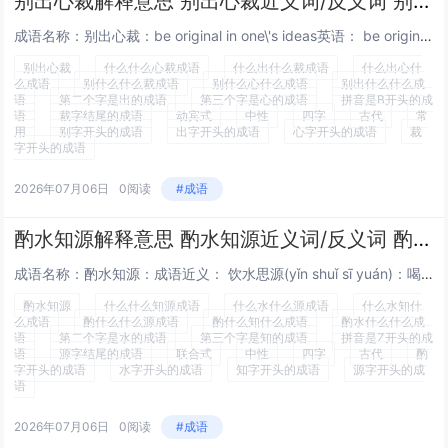
别出心裁解释意思 别出心裁近义词/反义词 别出心裁的出处解释
成语名称：别出心裁：be original in one\'s ideas英语： be original in one\'s ideas成语近义： 与众不同(yǔ zhòng bù tóng)：和大家不一样。标新立异(biāo xīn lì...
别出心裁
什么什么心裁成语
什么出什么裁成语
什么出心什
么成语
别什么什么裁成语
别什么心什么成语
别出什么什么成
语
第二个字是出的成语
第三个字是心的成语
拼音是B开头的成
语
裁字结尾的成语
动宾式
中性
四字
古代
常
用
别字开头的成语
出字开头的成语
心字开头的成语
裁
字开头的成语
2026年07月06日
0阅读
#成语
酌水知源解释意思 酌水知源近义词/反义词 酌水知源的出处解释
成语名称：酌水知源：成语近义： 饮水思源(yǐn shuǐ sī yuán)：喝水时想到水源。比喻不忘本。酌盈剂虚 字斟句酌 酌水知源 酌古斟今 句斟字酌 酌古准今 酌古御今 酌古沿今 清酌庶羞 低唱浅酌 浅斟低酌 酌盈注虚 蠡酌管窥 酌古...
酌水知源
什么什么知源成语
什么水什么源成语
什么水知什
么成语
酌什么什么源成语
酌什么知什么成语
酌水什么什么成
语
第二个字是水的成语
第三个字是知的成语
拼音是Z开头的成
语
源字结尾的成语
联合式
中性
四字
古代
酌
字开头的成语
水字开头的成语
知字开头的成语
源字开头的成
语
2026年07月06日
0阅读
#成语