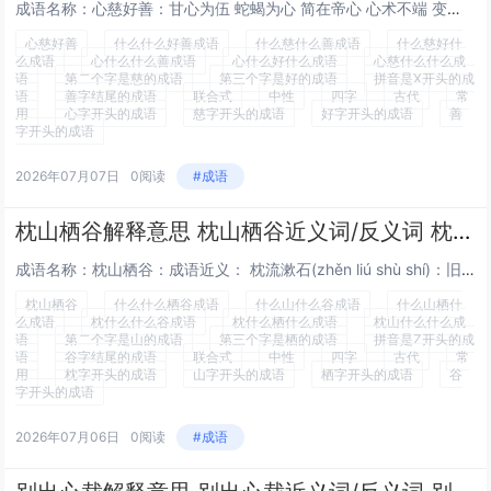
成语名称：心慈好善：甘心为伍 蛇蝎为心 简在帝心 心术不端 变心易虑 穷心剧力 怵目惊心 枉费心机 白费心机 师心自用 心如刀锉 胆壮心雄 齐心协力 研桑心计 心比天高 天理良心 令人寒心 眼约心期 身在林泉，心怀魏阙 慈眉善眼 爱老慈幼...
心慈好善
什么什么好善成语
什么慈什么善成语
什么慈好什
么成语
心什么什么善成语
心什么好什么成语
心慈什么什么成
语
第二个字是慈的成语
第三个字是好的成语
拼音是X开头的成
语
善字结尾的成语
联合式
中性
四字
古代
常
用
心字开头的成语
慈字开头的成语
好字开头的成语
善
字开头的成语
2026年07月07日
0阅读
#成语
枕山栖谷解释意思 枕山栖谷近义词/反义词 枕山栖谷的出处解释
成语名称：枕山栖谷：成语近义： 枕流漱石(zhěn liú shù shí)：旧时指隐居生活。民不安枕 枕戈待命 搥床捣枕 温衾扇枕 死亡枕藉 枕中鸿宝 枕戈待敌 枕戈剚刃 一枕邯郸 高枕无忧 孤衾独枕 疾裘妒枕 捶床拍枕 死伤枕藉 寝苫枕...
枕山栖谷
什么什么栖谷成语
什么山什么谷成语
什么山栖什
么成语
枕什么什么谷成语
枕什么栖什么成语
枕山什么什么成
语
第二个字是山的成语
第三个字是栖的成语
拼音是Z开头的成
语
谷字结尾的成语
联合式
中性
四字
古代
常
用
枕字开头的成语
山字开头的成语
栖字开头的成语
谷
字开头的成语
2026年07月06日
0阅读
#成语