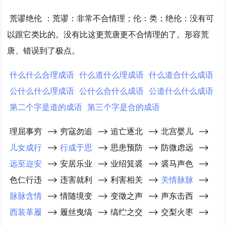
荒谬绝伦
：荒谬：非常不合情理；伦：类；绝伦：没有可
以跟它类比的。没有比这更荒唐更不合情理的了。形容荒
唐、错误到了极点。
什么什么合理成语
什么道什么理成语
什么道合什么成语
公什么什么理成语
公什么合什么成语
公道什么什么成语
第二个字是道的成语
第三个字是合的成语
理屈事穷
-->
穷寇勿追
-->
追亡逐北
-->
北宫婴儿
-->
儿女成行
-->
行成于思
-->
思患预防
-->
防微虑远
-->
远至迩安
-->
安居乐业
-->
业绍箕裘
-->
裘马声色
-->
色仁行违
-->
违害就利
-->
利害相关
-->
关情脉脉
-->
脉脉含情
-->
情随境变
-->
变徵之声
-->
声东击西
-->
西装革履
-->
履丝曳缟
-->
缟纻之交
-->
交梨火枣
-->