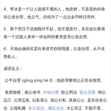
4、李冰是一个让人捉摸不透的人，他贪财，可是卖的价格
却
公道合理
，他义气，但却为了一点点金币终日劳作。
5、那个穷汉子说他既付不起，也不愿意付，并且提出要请
第一个过路人来评一评这样的要求是否
公道合理
。
6、天地会做的买卖向来讲究你情我愿，
公道合理
，从不仗
势欺人。
成语近义：
公平合理
(gōng píng hé lǐ)：指处理事情公正符合情理。
老虎借猪，相公借书
大动公惯
欺公罔法
至公无我
徇公
忘己
公而忘私
以私害公
因公行私
奖拔公心
是非自有公
论
公报私雠
生公说法，顽石点头
大公至正
不痴不聋，