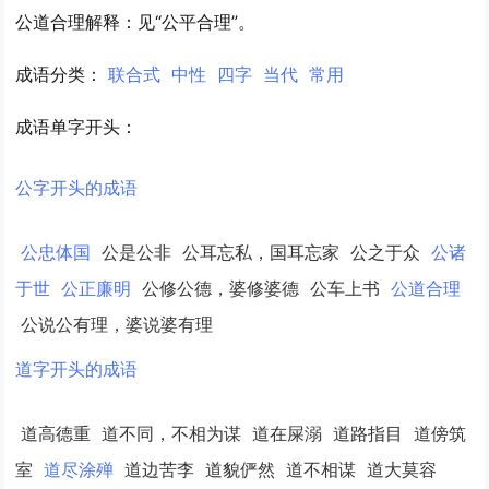
公道合理解释：见“公平合理”。
成语分类：
联合式
中性
四字
当代
常用
成语单字开头：
公字开头的成语
公忠体国
公是公非
公耳忘私，国耳忘家
公之于众
公诸
于世
公正廉明
公修公德，婆修婆德
公车上书
公道合理
公说公有理，婆说婆有理
道字开头的成语
道高德重
道不同，不相为谋
道在屎溺
道路指目
道傍筑
室
道尽涂殚
道边苦李
道貌俨然
道不相谋
道大莫容