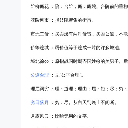
阶柳庭花
：阶：台阶；庭：庭院。台阶前的垂柳
花阶柳市
：指妓院聚集的街市。
市无二价
：买卖没有两种价钱，买卖公道，不欺
价等连城
：谓价值等于连成一片的许多城池。
城北徐公
：原指战国时期齐国姓徐的美男子。后
公道合理
：见“公平合理”。
理屈词穷
：理：道理；理由；屈：短；尽；穷：
穷日落月
：穷：尽。从白天到晚上不间断。
月露风云
：比喻无用的文字。