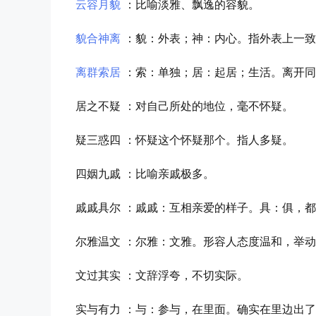
云容月貌
：比喻淡雅、飘逸的容貌。
貌合神离
：貌：外表；神：内心。指外表上一致
离群索居
：索：单独；居：起居；生活。离开同
居之不疑
：对自己所处的地位，毫不怀疑。
疑三惑四
：怀疑这个怀疑那个。指人多疑。
四姻九戚
：比喻亲戚极多。
戚戚具尔
：戚戚：互相亲爱的样子。具：俱，都
尔雅温文
：尔雅：文雅。形容人态度温和，举动
文过其实
：文辞浮夸，不切实际。
实与有力
：与：参与，在里面。确实在里边出了