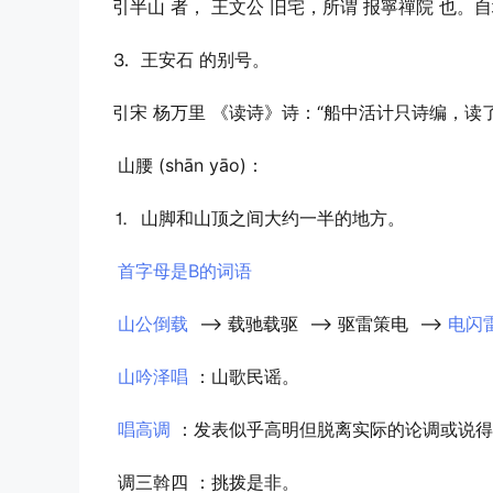
引
半山 者， 王文公 旧宅，所谓 报寧禪院 也。
⒊ 王安石 的别号。
引
宋 杨万里 《读诗》诗：“船中活计只诗编，读了
山腰
(shān yāo)：
⒈ 山脚和山顶之间大约一半的地方。
首字母是B的词语
山公倒载
-->
载驰载驱
-->
驱雷策电
-->
电闪
山吟泽唱
：山歌民谣。
唱高调
：发表似乎高明但脱离实际的论调或说得
调三斡四
：挑拨是非。