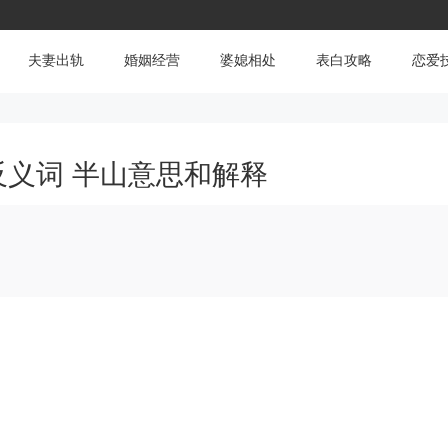
夫妻出轨
婚姻经营
婆媳相处
表白攻略
恋爱
反义词 半山意思和解释