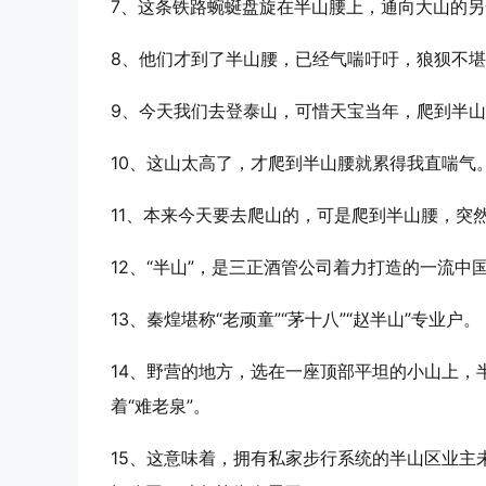
7、这条铁路蜿蜒盘旋在
半山
腰上，通向大山的另
8、他们才到了
半山
腰，已经气喘吁吁，狼狈不堪
9、今天我们去登泰山，可惜天宝当年，爬到
半山
10、这山太高了，才爬到
半山
腰就累得我直喘气
11、本来今天要去爬山的，可是爬到
半山
腰，突
12、“
半山
”，是三正酒管公司着力打造的一流中
13、秦煌堪称“老顽童”“茅十八”“赵
半山
”专业户。
14、野营的地方，选在一座顶部平坦的小山上，
着“难老泉”。
15、这意味着，拥有私家步行系统的
半山
区业主