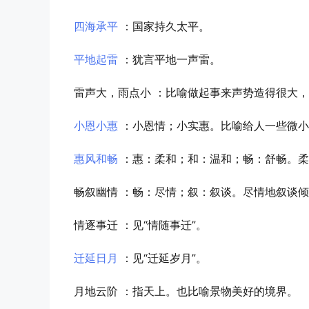
四海承平
：国家持久太平。
平地起雷
：犹言平地一声雷。
雷声大，雨点小
：比喻做起事来声势造得很大，
小恩小惠
：小恩情；小实惠。比喻给人一些微小
惠风和畅
：惠：柔和；和：温和；畅：舒畅。柔
畅叙幽情
：畅：尽情；叙：叙谈。尽情地叙谈倾
情逐事迁
：见“情随事迁”。
迁延日月
：见“迁延岁月”。
月地云阶
：指天上。也比喻景物美好的境界。