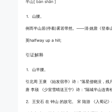
半山
[ bàn shān ]
⒈ 山腰。
例
而半山居(停着)雾若带然。——清·姚鼐《登泰
英
halfway up a hill;
引证解释
⒈ 山半腰。
引
北周 王褒 《始发宿亭》诗：“落星侵晓没，残
唐 李颀 《少室雪晴送王宁》诗：“隔城半山连青
⒉ 王安石 在 钟山 的故宅。 宋 陆游 《入蜀记