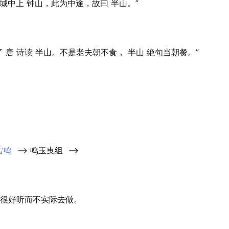
自城中上 钟山，此为中途，故曰 半山。”
 唐 诗读 半山。不是老夫朝不食， 半山 絶句当朝餐。”
雷鸣
-->
鸣玉曳组
-->
很好听而不实际去做。