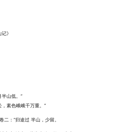
山记》
月半山低。”
松，素色峨峨千万重。”
》卷二：“归途过 半山，少留。