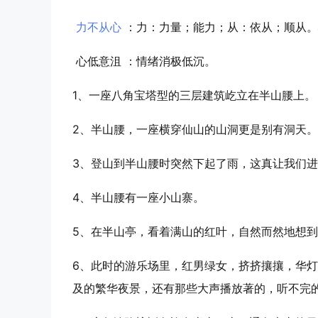
力不从心
：力：力量；能力；从：依从；顺从。
心低意沮
：情绪消极低沉。
1、一座八角宝塔型的三层建筑屹立在
半山
腰上。
2、
半山
腰，一座横穿仙山的山洞更是别有洞天。
3、登山到
半山
腰时突然下起了雨，这真让我们进
4、
半山
腰有一座小山寨。
5、在
半山
亭，看着满山的红叶，自然而然地想到
6、此时的游乐场里，红男绿女，挤挤攘攘，华
及的繁华夜景，还有那些大声播放著的，听不完