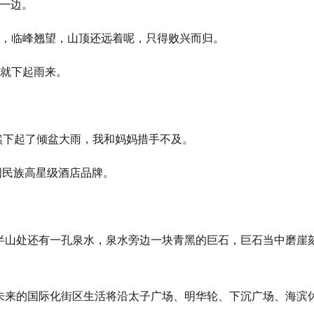
一边。
，临峰翘望，山顶还远着呢，只得败兴而归。
就下起雨来。
。
然下起了倾盆大雨，我和妈妈措手不及。
国民族高星级酒店品牌。
半山
处还有一孔泉水，泉水旁边一块青黑的巨石，巨石当中磨崖
未来的国际化街区生活将沿太子广场、明华轮、下沉广场、海滨